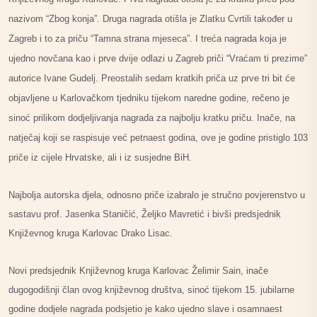
nazivom “Zbog konja”. Druga nagrada otišla je Zlatku Cvrtili također u
Zagreb i to za priču “Tamna strana mjeseca”. I treća nagrada koja je
ujedno novčana kao i prve dvije odlazi u Zagreb priči “Vraćam ti prezime”
autorice Ivane Gudelj. Preostalih sedam kratkih priča uz prve tri bit će
objavljene u Karlovačkom tjedniku tijekom naredne godine, rečeno je
sinoć prilikom dodjeljivanja nagrada za najbolju kratku priču. Inače, na
natječaj koji se raspisuje već petnaest godina, ove je godine pristiglo 103
priče iz cijele Hrvatske, ali i iz susjedne BiH.
Najbolja autorska djela, odnosno priče izabralo je stručno povjerenstvo u
sastavu prof. Jasenka Staničić, Željko Mavretić i bivši predsjednik
Književnog kruga Karlovac Drako Lisac.
Novi predsjednik Književnog kruga Karlovac Želimir Sain, inače
dugogodišnji član ovog književnog društva, sinoć tijekom 15. jubilarne
godine dodjele nagrada podsjetio je kako ujedno slave i osamnaest