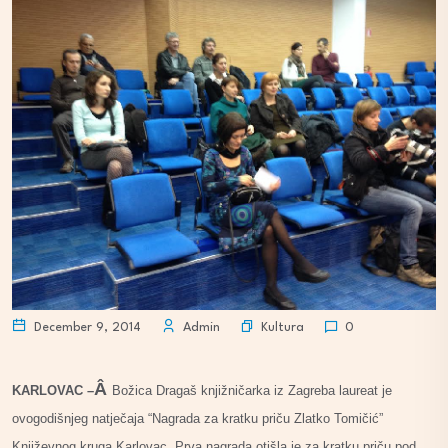
Kultura
December 9, 2014
Admin
0
Â
KARLOVAC –
Božica Dragaš knjižničarka iz Zagreba laureat je
ovogodišnjeg natječaja “Nagrada za kratku priču Zlatko Tomičić”
Književnog kruga Karlovac. Prva nagrada otišla je za kratku priču pod