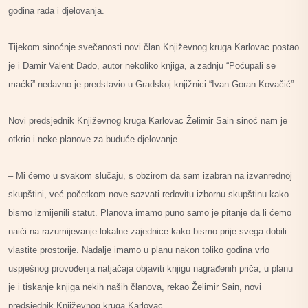
godina rada i djelovanja.
Tijekom sinoćnje svečanosti novi član Književnog kruga Karlovac postao
je i Damir Valent Dado, autor nekoliko knjiga, a zadnju “Poćupali se
maćki” nedavno je predstavio u Gradskoj knjižnici “Ivan Goran Kovačić”.
Novi predsjednik Književnog kruga Karlovac Želimir Sain sinoć nam je
otkrio i neke planove za buduće djelovanje.
– Mi ćemo u svakom slučaju, s obzirom da sam izabran na izvanrednoj
skupštini, već početkom nove sazvati redovitu izbornu skupštinu kako
bismo izmijenili statut. Planova imamo puno samo je pitanje da li ćemo
naići na razumijevanje lokalne zajednice kako bismo prije svega dobili
vlastite prostorije. Nadalje imamo u planu nakon toliko godina vrlo
uspješnog provođenja natjačaja objaviti knjigu nagrađenih priča, u planu
je i tiskanje knjiga nekih naših članova, rekao Želimir Sain, novi
predsjednik Književnog kruga Karlovac.