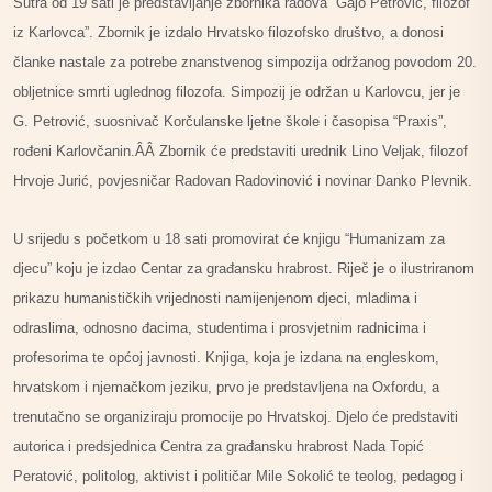
Sutra od 19 sati je predstavljanje zbornika radova “Gajo Petrović, filozof
iz Karlovca”. Zbornik je izdalo Hrvatsko filozofsko društvo, a donosi
članke nastale za potrebe znanstvenog simpozija održanog povodom 20.
obljetnice smrti uglednog filozofa. Simpozij je održan u Karlovcu, jer je
G. Petrović, suosnivač Korčulanske ljetne škole i časopisa “Praxis”,
rođeni Karlovčanin.ÂÂ Zbornik će predstaviti urednik Lino Veljak, filozof
Hrvoje Jurić, povjesničar Radovan Radovinović i novinar Danko Plevnik.
U srijedu s početkom u 18 sati promovirat će knjigu “Humanizam za
djecu” koju je izdao Centar za građansku hrabrost. Riječ je o ilustriranom
prikazu humanističkih vrijednosti namijenjenom djeci, mladima i
odraslima, odnosno đacima, studentima i prosvjetnim radnicima i
profesorima te općoj javnosti. Knjiga, koja je izdana na engleskom,
hrvatskom i njemačkom jeziku, prvo je predstavljena na Oxfordu, a
trenutačno se organiziraju promocije po Hrvatskoj. Djelo će predstaviti
autorica i predsjednica Centra za građansku hrabrost Nada Topić
Peratović, politolog, aktivist i političar Mile Sokolić te teolog, pedagog i