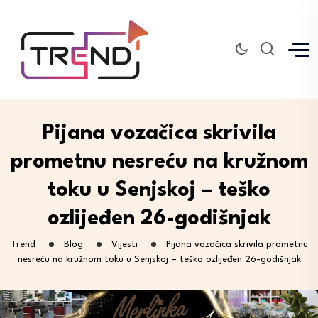
Pijana vozačica skrivila
prometnu nesreću na kružnom
toku u Senjskoj – teško
ozlijeđen 26-godišnjak
Trend
Blog
Vijesti
Pijana vozačica skrivila prometnu
nesreću na kružnom toku u Senjskoj – teško ozlijeđen 26-godišnjak