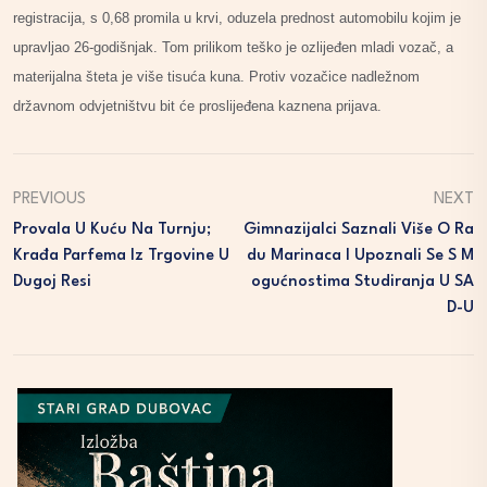
registracija, s 0,68 promila u krvi, oduzela prednost automobilu kojim je
upravljao 26-godišnjak. Tom prilikom teško je ozlijeđen mladi vozač, a
materijalna šteta je više tisuća kuna. Protiv vozačice nadležnom
državnom odvjetništvu bit će proslijeđena kaznena prijava.
PREVIOUS
NEXT
Provala U Kuću Na Turnju;
Gimnazijalci Saznali Više O Ra
Krađa Parfema Iz Trgovine U
Du Marinaca I Upoznali Se S M
Dugoj Resi
Ogućnostima Studiranja U SA
D-U