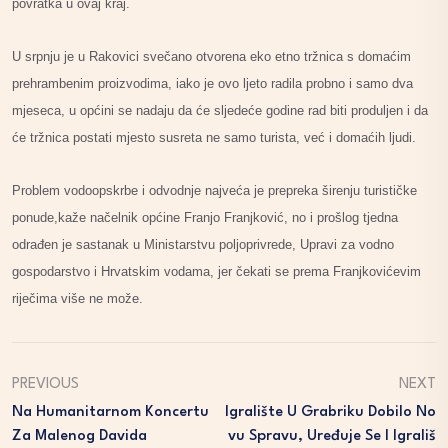
povratka u ovaj kraj.
U srpnju je u Rakovici svečano otvorena eko etno tržnica s domaćim
prehrambenim proizvodima, iako je ovo ljeto radila probno i samo dva
mjeseca, u općini se nadaju da će sljedeće godine rad biti produljen i da
će tržnica postati mjesto susreta ne samo turista, već i domaćih ljudi.
Problem vodoopskrbe i odvodnje najveća je prepreka širenju turističke
ponude,kaže načelnik općine Franjo Franjković, no i prošlog tjedna
odrađen je sastanak u Ministarstvu poljoprivrede, Upravi za vodno
gospodarstvo i Hrvatskim vodama, jer čekati se prema Franjkovićevim
riječima više ne može.
PREVIOUS
NEXT
Na Humanitarnom Koncertu
Igralište U Grabriku Dobilo No
Za Malenog Davida
Vu Spravu, Uređuje Se I Igrališ