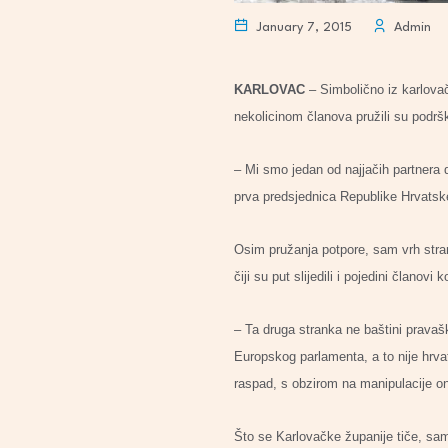
January 7, 2015
Admin
KARLOVAC
– Simbolično iz karlovač
nekolicinom članova pružili su podrš
– Mi smo jedan od najjačih partnera 
prva predsjednica Republike Hrvatske
Osim pružanja potpore, sam vrh str
čiji su put slijedili i pojedini članov
– Ta druga stranka ne baštini pravaški
Europskog parlamenta, a to nije hrvat
raspad, s obzirom na manipulacije oni
Što se Karlovačke županije tiče, sam