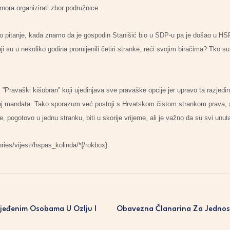
ora organizirati zbor podružnice.
no pitanje, kada znamo da je gospodin Stanišić bio u SDP-u pa je došao u HS
ji su u nekoliko godina promijenili četiri stranke, reći svojim biračima? Tko s
Pravaški kišobran” koji ujedinjava sve pravaške opcije jer upravo ta razjedi
roj mandata. Tako sporazum već postoji s Hrvatskom čistom strankom prava, a
 pogotovo u jednu stranku, biti u skorije vrijeme, ali je važno da su svi unuta
ies/vijesti/hspas_kolinda/*{/rokbox}
ijeđenim Osobama U Ozlju I
Obavezna Članarina Za Jednos