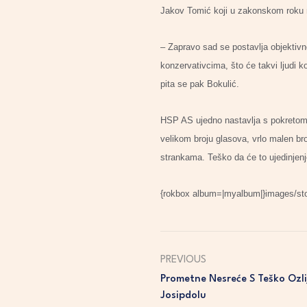
Jakov Tomić koji u zakonskom roku m
– Zapravo sad se postavlja objektiv
konzervativcima, što će takvi ljudi ko
pita se pak Bokulić.
HSP AS ujedno nastavlja s pokretom ”
velikom broju glasova, vrlo malen b
strankama. Teško da će to ujedinjenje,
{rokbox album=|myalbum|}images/stor
PREVIOUS
Prometne Nesreće S Teško Ozl
Josipdolu