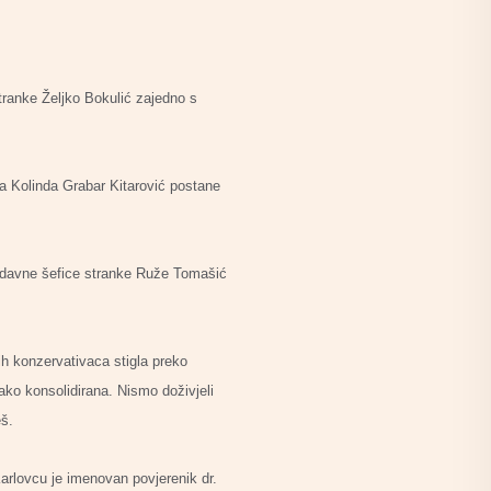
tranke Željko Bokulić zajedno s
ja Kolinda Grabar Kitarović postane
edavne šefice stranke Ruže Tomašić
kih konzervativaca stigla preko
kako konsolidirana. Nismo doživjeli
eš.
arlovcu je imenovan povjerenik dr.