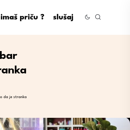
imaš priču ?
slušaj
abar
tranka
io da je stranka