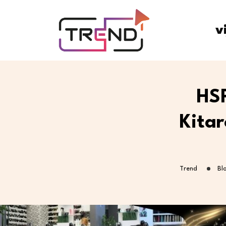
v
HSP
Kitar
Trend
Bl