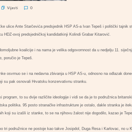
Vijesti
0
ke ulice Ante Starčevića predsjednik HSP AS-a Ivan Tepeš i politički tajnik s
ku HDZ-ovoj predsjedničkoj kandidatkinji Kolindi Grabar Kitarović.
domoljubne koalicije i na nama je velika odgovornnost da u nedjelju 11. siječn
, poručio je Tepeš.
anke osvrnuo se i na nedavna zbivanja u HSP AS-u, odnosno na odlazak don
i koji su pak osnovali Hrvatsku konzervativnu stranku.
 program, to su dvije različite ideologije i vidi se da je to podružnica britans
ska politika. 95 posto stranačke infrastrukture je ostalo, dakle stranka je ite
h koji su izašli iz stanke, to se na njihovu žalost nije dogodilo, kazao je Tep
o tri podružnice ne postoje kao takve Josipdol, Duga Resa i Karlovac, no u K