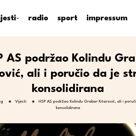
ijesti
radio
sport
impressum
 AS podržao Kolindu Gr
ović, ali i poručio da je s
konsolidirana
og
Vijesti
HSP AS podržao Kolindu Grabar Kitarović, ali i poruč
konsolidirana