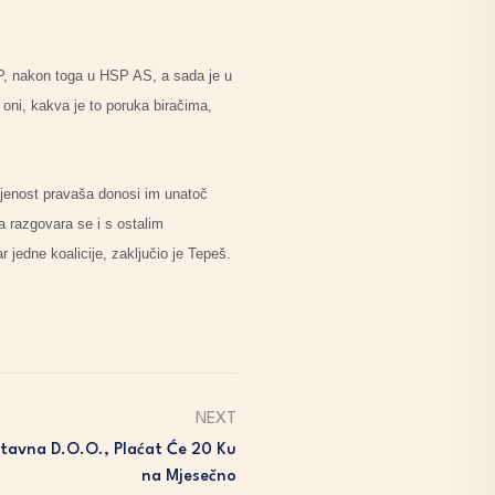
P, nakon toga u HSP AS, a sada je u
u oni, kakva je to poruka biračima,
njenost pravaša donosi im unatoč
 razgovara se i s ostalim
r jedne koalicije, zaključio je Tepeš.
NEXT
tavna D.o.o., Plaćat Će 20 Ku
Na Mjesečno