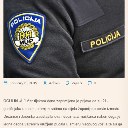
Vijesti
January 8, 2015
Admin
0
OGULIN
-Â Jučer tijekom dana zaprimljena je prijava da su 21-
godišnjaka u ranim jutarnjim satima na dijelu županijske ceste između
Drežnice i Jasenka zaustavila dva nepoznata muškarca nakon čega je
jedna osoba vatrenim oružjem pucala u smjeru njegovog vozila te su ga