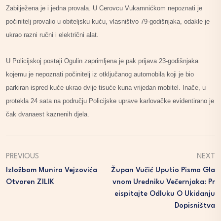
Zabilježena je i jedna provala. U Cerovcu Vukamnićkom nepoznati je
počinitelj provalio u obiteljsku kuću, vlasništvo 79-godišnjaka, odakle je
ukrao razni ručni i električni alat.
U Policijskoj postaji Ogulin zaprimljena je pak prijava 23-godišnjaka
kojemu je nepoznati počinitelj iz otključanog automobila koji je bio
parkiran ispred kuće ukrao dvije tisuće kuna vrijedan mobitel. Inače, u
protekla 24 sata na području Policijske uprave karlovačke evidentirano je
čak dvanaest kaznenih djela.
PREVIOUS
NEXT
Izložbom Munira Vejzovića
Župan Vučić Uputio Pismo Gla
Otvoren ZILIK
Vnom Uredniku Večernjaka: Pr
Eispitajte Odluku O Ukidanju
Dopisništva