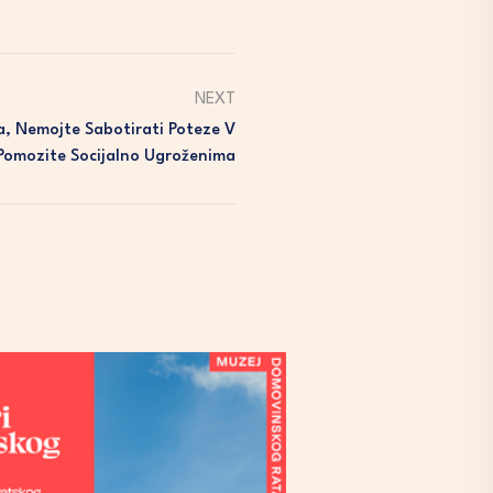
NEXT
a, Nemojte Sabotirati Poteze V
 Pomozite Socijalno Ugroženima