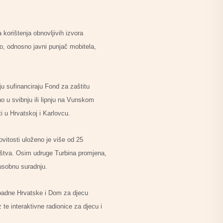
korištenja obnovljivih izvora
lo, odnosno javni punjač mobitela,
ju sufinanciraju Fond za zaštitu
no u svibnju ili lipnju na Vunskom
i u Hrvatskoj i Karlovcu.
vitosti uloženo je više od 25
društva. Osim udruge Turbina promjena,
đusobnu suradnju.
apadne Hrvatske i Dom za djecu
te interaktivne radionice za djecu i