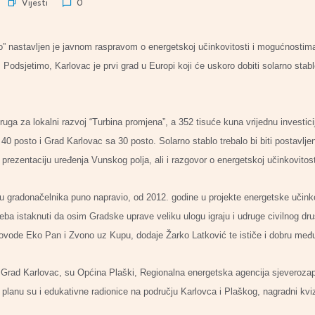
Vijesti
0
o” nastavljen je javnom raspravom o energetskoj učinkovitosti i mogućnostima 
. Podsjetimo, Karlovac je prvi grad u Europi koji će uskoro dobiti solarno stab
druga za lokalni razvoj “Turbina promjena”, a 352 tisuće kuna vrijednu investici
 40 posto i Grad Karlovac sa 30 posto. Solarno stablo trebalo bi biti postavlje
e prezentaciju uređenja Vunskog polja, ali i razgovor o energetskoj učinkovitost
 gradonačelnika puno napravio, od 2012. godine u projekte energetske učinko
 treba istaknuti da osim Gradske uprave veliku ulogu igraju i udruge civilnog 
 provode Eko Pan i Zvono uz Kupu, dodaje Žarko Latković te ističe i dobru me
uz Grad Karlovac, su Općina Plaški, Regionalna energetska agencija sjeveroz
 planu su i edukativne radionice na području Karlovca i Plaškog, nagradni kviz 