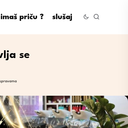
imaš priču ?
slušaj
lja se
raspravama