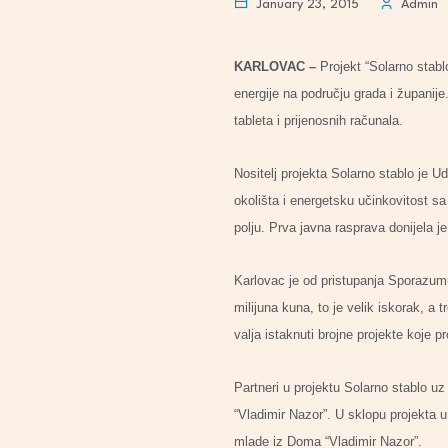
January 23, 2015
Admin
KARLOVAC –
Projekt “Solarno stabl
energije na području grada i županije
tableta i prijenosnih računala.
Nositelj projekta Solarno stablo je U
okolišta i energetsku učinkovitost sa
polju. Prva javna rasprava donijela j
Karlovac je od pristupanja Sporazumu
milijuna kuna, to je velik iskorak, a
valja istaknuti brojne projekte koje
Partneri u projektu Solarno stablo 
“Vladimir Nazor”. U sklopu projekta u
mlade iz Doma “Vladimir Nazor”.