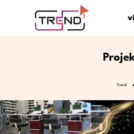
v
Proje
Trend