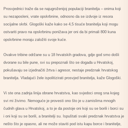
Prosvjednici traže da se najugroženijoj populaciji branitelja – onima koji
su nezaposleni, vrate opskrbnine, odnosno da se izdvoje iz resora
socijalne skrbi. Glogoški kaže kako se 4,5 tisuće branitelja koji mogu
ostvariti pravo na opskrbninu ponižava jer oni da bi primali 800 kuna
opskrbnine moraju založiti svoje kuće.
Ovakve tribine održane su u 18 hrvatskih gradova, gdje god smo došli
dvorane su bile pune, svi su prepoznali što se događa u Hrvatskoj,
pokušavaju se izjednačiti žrtva i agresor, nestaje predznak hrvatskog
branitelja. Vladajući žele ispolitizirati prosvjed branitelja, kaže Glogoški.
Vi ste ona zadnja linija obrane hrvatstva, kao svjedoci onog sna kojeg
svi mi živimo. Nemoguće je provesti ono što je u zamislima mnogih
čudnih glava u Hrvatskoj, a to je da postoje oni koji su se borili i borci su
i oni koji su se borili, a branitelji su. Ispuštati svaki predznak hrvatstva je
nešto što je opasno, ali ne može staviti pod istu kapu borce i branitelje,