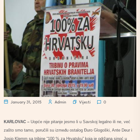
Vijesti
January 31, 2015
Admin
0
KARLOVAC –
Uopće nije pitanje jesmo li u Savskoj legalno ili ne, već
zašto smo tamo, poručili su između ostalog Đuro Glogoški, Ante Deur i
Josip Klemm sa tribine “100 % za Hrvatsku” koja je održana sinoć u