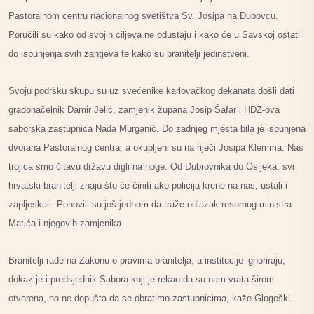
Pastoralnom centru nacionalnog svetištva Sv. Josipa na Dubovcu.
Poručili su kako od svojih ciljeva ne odustaju i kako će u Savskoj ostati
do ispunjenja svih zahtjeva te kako su branitelji jedinstveni.
Svoju podršku skupu su uz svećenike karlovačkog dekanata došli dati
gradonačelnik Damir Jelić, zamjenik župana Josip Šafar i HDZ-ova
saborska zastupnica Nada Murganić. Do zadnjeg mjesta bila je ispunjena
dvorana Pastoralnog centra, a okupljeni su na riječi Josipa Klemma: Nas
trojica smo čitavu državu digli na noge. Od Dubrovnika do Osijeka, svi
hrvatski branitelji znaju što će činiti ako policija krene na nas, ustali i
zapljeskali. Ponovili su još jednom da traže odlazak resornog ministra
Matića i njegovih zamjenika.
Branitelji rade na Zakonu o pravima branitelja, a institucije ignoriraju,
dokaz je i predsjednik Sabora koji je rekao da su nam vrata širom
otvorena, no ne dopušta da se obratimo zastupnicima, kaže Glogoški.