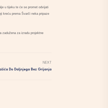
je u tijeku te će se promet odvijati
koji kreću prema Švarči neka pripaze
la zadužena za izradu projektne
NEXT
ašića Do Daljnjega Bez Grijanja