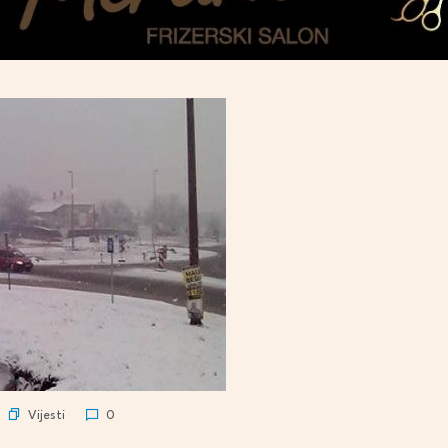
Vijesti
0