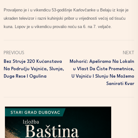
Provaljeno je i u vikendicu 53-godišnje Karlovčanke u Belaju iz koje je
ukraden televizor i razni kuhinjski pribor u vrijednosti većoj od tisuću
kuna. Lopov je u vikendicu provalio noću sa 6. na 7. veljače.
PREVIOUS
NEXT
Bez Struje 320 Kućanstava
Mohorić: Apeliramo Na Lokaln
Na Području Vojnića, Slunja,
U Vlast Da Čiste Prometnice,
Duge Rese I Ogulina
U Vojniću I Slunju Ne Možemo
Sanirati Kvar