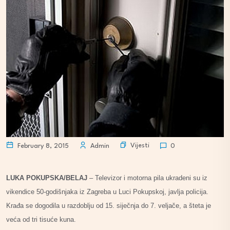
Vijesti
February 8, 2015
Admin
0
LUKA POKUPSKA/BELAJ
– Televizor i motorna pila ukradeni su iz
vikendice 50-godišnjaka iz Zagreba u Luci Pokupskoj, javlja policija.
Krađa se dogodila u razdoblju od 15. siječnja do 7. veljače, a šteta je
veća od tri tisuće kuna.