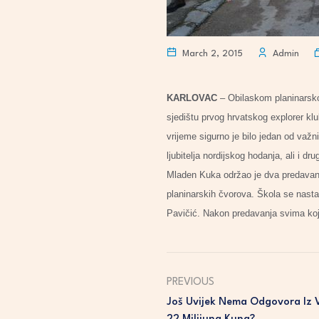
March 2, 2015
Admin
KARLOVAC
– Obilaskom planinarsko
sjedištu prvog hrvatskog explorer kl
vrijeme sigurno je bilo jedan od važn
ljubitelja nordijskog hodanja, ali i dr
Mladen Kuka održao je dva predavanj
planinarskih čvorova. Škola se nasta
Pavičić. Nakon predavanja svima koji
PREVIOUS
Još Uvijek Nema Odgovora Iz V