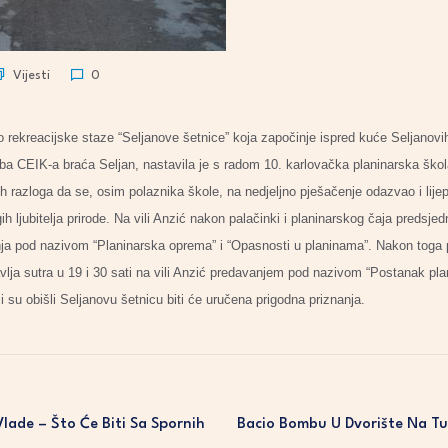
Vijesti
0
 rekreacijske staze “Seljanove šetnice” koja započinje ispred kuće Seljanovih
uba CEIK-a braća Seljan, nastavila je s radom 10. karlovačka planinarska škol
ih razloga da se, osim polaznika škole, na nedjeljno pješačenje odazvao i lijep
ugih ljubitelja prirode. Na vili Anzić nakon palačinki i planinarskog čaja predsje
a pod nazivom “Planinarska oprema” i “Opasnosti u planinama”. Nakon toga po
vlja sutra u 19 i 30 sati na vili Anzić predavanjem pod nazivom “Postanak plan
 su obišli Seljanovu šetnicu biti će uručena prigodna priznanja.
lade – Što Će Biti Sa Spornih
Bacio Bombu U Dvorište Na Tu