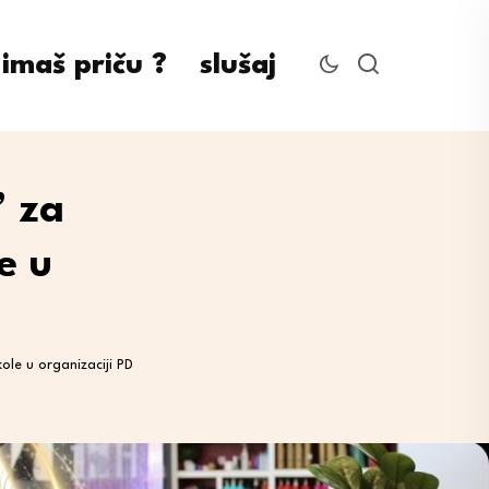
imaš priču ?
slušaj
” za
e u
ole u organizaciji PD