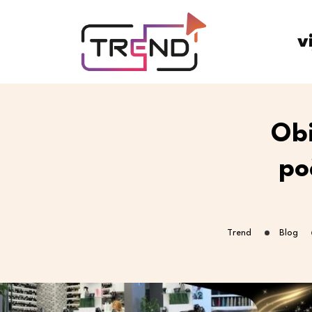
v
Obi
po
Trend
Blog