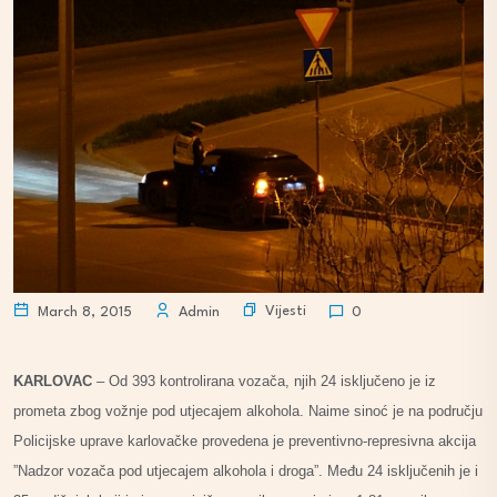
Vijesti
March 8, 2015
Admin
0
KARLOVAC
– Od 393 kontrolirana vozača, njih 24 isključeno je iz
prometa zbog vožnje pod utjecajem alkohola. Naime sinoć je na području
Policijske uprave karlovačke provedena je preventivno-represivna akcija
”Nadzor vozača pod utjecajem alkohola i droga”. Među 24 isključenih je i