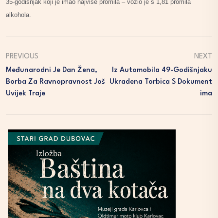
35-godišnjak koji je imao najviše promila – vozio je s 1,81 promila
alkohola.
PREVIOUS
NEXT
Međunarodni Je Dan Žena,
Iz Automobila 49-Godišnjaku
Borba Za Ravnopravnost Još
Ukradena Torbica S Dokument
Uvijek Traje
Ima