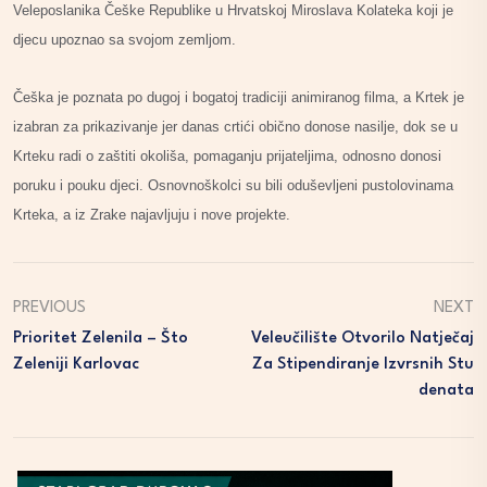
Veleposlanika Češke Republike u Hrvatskoj Miroslava Kolateka koji je
djecu upoznao sa svojom zemljom.
Češka je poznata po dugoj i bogatoj tradiciji animiranog filma, a Krtek je
izabran za prikazivanje jer danas crtići obično donose nasilje, dok se u
Krteku radi o zaštiti okoliša, pomaganju prijateljima, odnosno donosi
poruku i pouku djeci. Osnovnoškolci su bili oduševljeni pustolovinama
Krteka, a iz Zrake najavljuju i nove projekte.
PREVIOUS
NEXT
Prioritet Zelenila – Što
Veleučilište Otvorilo Natječaj
Zeleniji Karlovac
Za Stipendiranje Izvrsnih Stu
Denata