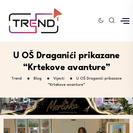
U OŠ Draganići prikazane
“Krtekove avanture”
Trend
Blog
Vijesti
U OŠ Draganići prikazane
“Krtekove avanture”