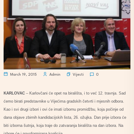
Vijesti
March 19, 2015
Admin
0
KARLOVAC
– Karlovčani će opet na birališta, i to već 12. travnja. Sad
ćemo birati predstavnike u Vijećima gradskih četvrti i mjesnih odbora.
Kao i svi drugi izbori i ovi će imati izbornu promidžbu, koja počinje od
dana objave zbirnih kandidacijskih lista, 26. ožujka. Dan prije izbora će
biti izborna šutnja, koja traje do zatvaranja birališta na dan izbora. Na
izbore će i novoformirana koalicija.