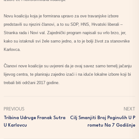
Novu koaliciju koja je formirana upravo za ove travanjske izbore
predstavili su njezini članovi, a to su SDP, HNS, Hrvatski liberali –
Stranka rada i Novi val. Zajednički program napisali su vrlo brzo, jer,
kako su istaknuli svi žele samo jedno, a to je bolji život za stanovnike
Karlovca.
Članovi nove koalicije su uvjereni da je ovaj savez samo temelj jačanju
lijevog centra, te planiraju zajedno izaći i na iduće lokalne izbore koji bi
trebali biti održani 2017 godine.
PREVIOUS
NEXT
Tribina Udruge Franak Sutra
Cilj Smanjiti Broj Poginulih U P
U Karlovcu
Rometu Na 7 Godišnje