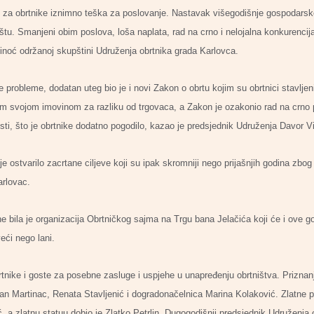
e za obrtnike iznimno teška za poslovanje. Nastavak višegodišnje gospodarske k
štu. Smanjeni obim poslova, loša naplata, rad na crno i nelojalna konkurencija
sinoć održanoj skupštini Udruženja obrtnika grada Karlovca.
 probleme, dodatan uteg bio je i novi Zakon o obrtu kojim su obrtnici stavlje
svom svojom imovinom za razliku od trgovaca, a Zakon je ozakonio rad na crno 
osti, što je obrtnike dodatno pogodilo, kazao je predsjednik Udruženja Davor V
 ostvarilo zacrtane ciljeve koji su ipak skromniji nego prijašnjih godina zbo
arlovac.
e bila je organizacija Obrtničkog sajma na Trgu bana Jelačića koji će i ove go
veći nego lani.
 obrtnike i goste za posebne zasluge i uspjehe u unapređenju obrtništva. Priznan
an Martinac, Renata Stavljenić i dogradonačelnica Marina Kolaković. Zlatne p
, a zlatnu statuu dobio je Zlatko Petrlin. Dugogodišnji predsjednik Udruženja 