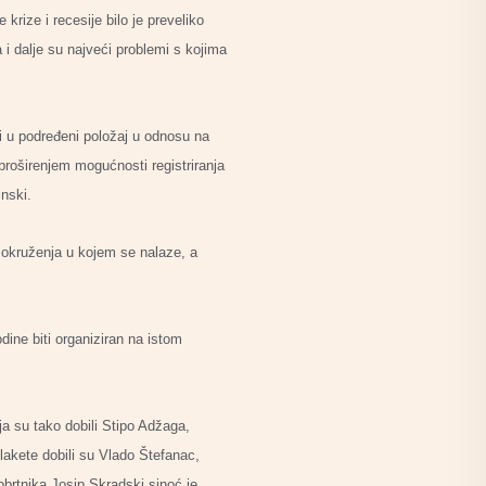
rize i recesije bilo je preveliko
 i dalje su najveći problemi s kojima
ni u podređeni položaj u odnosu na
proširenjem mogućnosti registriranja
inski.
g okruženja u kojem se nalaze, a
dine biti organiziran na istom
ja su tako dobili Stipo Adžaga,
lakete dobili su Vlado Štefanac,
obrtnika Josip Skradski sinoć je