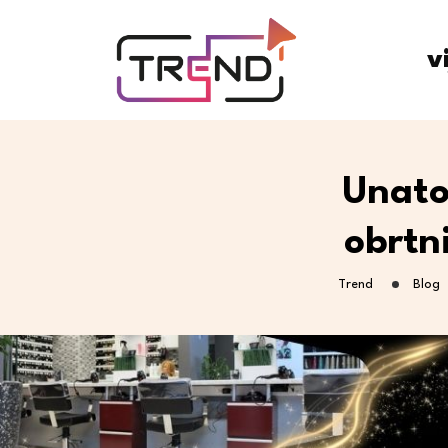
v
Unato
obrtn
Trend
Blog