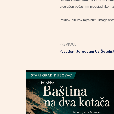
proglašen počasnim predsjednikom zbog
{rokbox album=|myalbum|}images/stori
PREVIOUS
Posađeni Jorgovani Uz Šetali