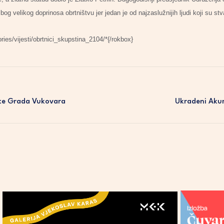
 velikog doprinosa obrtništvu jer jedan je od najzaslužnijih ljudi koji su stva
es/vijesti/obrtnici_skupstina_2104/*{/rokbox}
šte Grada Vukovara
Ukradeni Akum