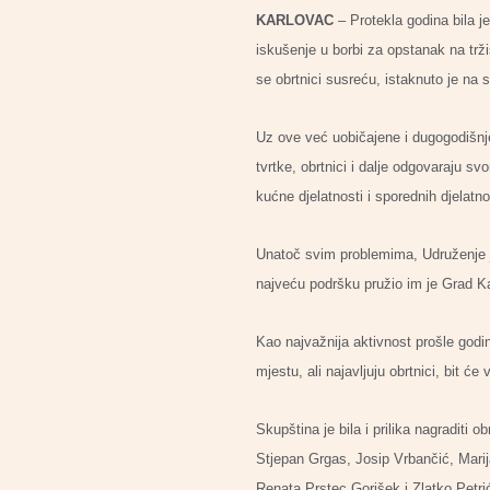
KARLOVAC
– Protekla godina bila j
iskušenje u borbi za opstanak na trži
se obrtnici susreću, istaknuto je na 
Uz ove već uobičajene i dugogodišnje
tvrtke, obrtnici i dalje odgovaraju 
kućne djelatnosti i sporednih djelatn
Unatoč svim problemima, Udruženje je
najveću podršku pružio im je Grad K
Kao najvažnija aktivnost prošle godin
mjestu, ali najavljuju obrtnici, bit će 
Skupština je bila i prilika nagraditi
Stjepan Grgas, Josip Vrbančić, Marij
Renata Prstec Gorišek i Zlatko Petrić