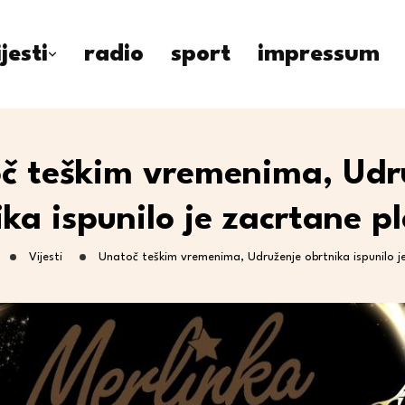
ijesti
radio
sport
impressum
č teškim vremenima, Udr
ika ispunilo je zacrtane p
Vijesti
Unatoč teškim vremenima, Udruženje obrtnika ispunilo j