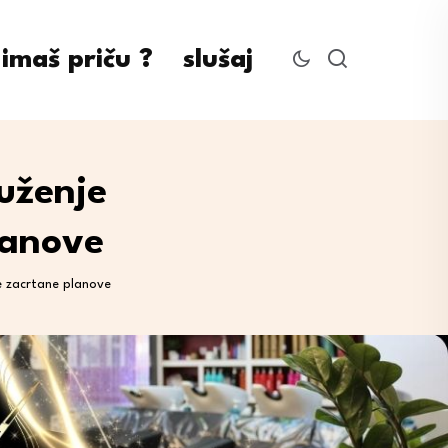
imaš priču ?
slušaj
uženje
lanove
e zacrtane planove