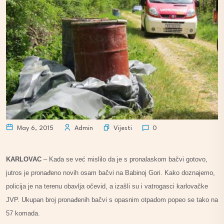
Vijesti
May 6, 2015
Admin
0
KARLOVAC
– Kada se već mislilo da je s pronalaskom bačvi gotovo,
jutros je pronađeno novih osam bačvi na Babinoj Gori. Kako doznajemo,
policija je na terenu obavlja očevid, a izašli su i vatrogasci karlovačke
JVP. Ukupan broj pronađenih bačvi s opasnim otpadom popeo se tako na
57 komada.