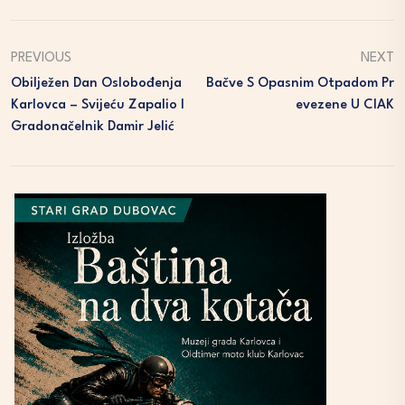
PREVIOUS
NEXT
Obilježen Dan Oslobođenja
Bačve S Opasnim Otpadom Pr
Karlovca – Svijeću Zapalio I
Evezene U CIAK
Gradonačelnik Damir Jelić