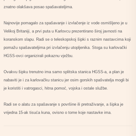
znatno olakšava posao spašavateljima.
Najnovije pomagalo za spašavanje i izvlačenje iz vode osmišljeno je u
Velikoj Britaniji, a prvi puta u Karlovcu prezentirano široj javnosti na
koranskom slapu. Radi se o teleskopskoj šipki s raznim nastavcima koji
pomažu spašavateljima pri izvlačenju utopljenika. Stoga su karlovački
HGSS-ovci organizirali pokaznu vježbu.
Ovakvu šipku trenutno ima samo splitska stanica HGSS-a, a plan je
nabaviti je i za karlovačku stanicu jer osim gorskih spašvatelja mogli bi
je koristiti i vatrogasci, hitna pomoć, vojska i ostale službe.
Radi se o alatu za spašavanje s površine ili pretraživanje, a šipka je
vrijedna 15-ak tisuća kuna, ovisno o tome koje nastavke ima.