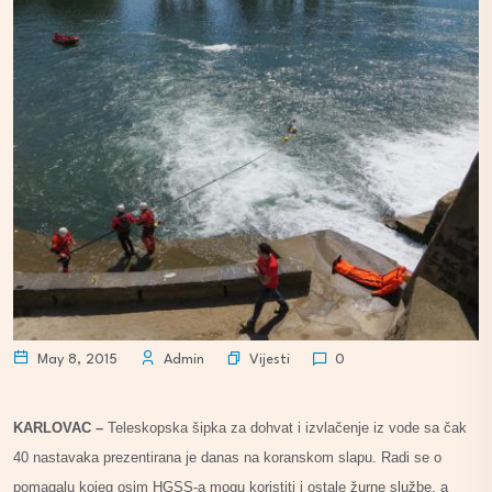
Vijesti
May 8, 2015
Admin
0
KARLOVAC –
Teleskopska šipka za dohvat i izvlačenje iz vode sa čak
40 nastavaka prezentirana je danas na koranskom slapu. Radi se o
pomagalu kojeg osim HGSS-a mogu koristiti i ostale žurne službe, a