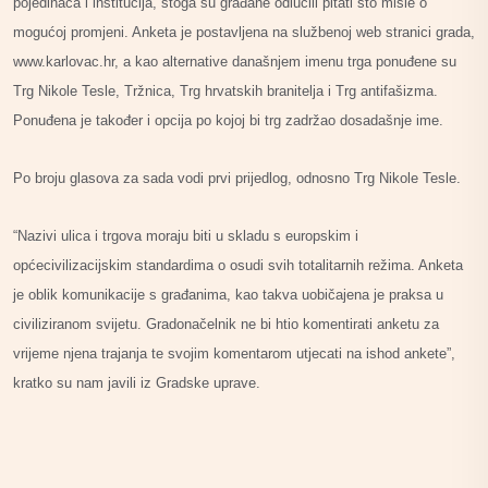
pojedinaca i institucija, stoga su građane odlučili pitati što misle o
mogućoj promjeni. Anketa je postavljena na službenoj web stranici grada,
www.karlovac.hr, a kao alternative današnjem imenu trga ponuđene su
Trg Nikole Tesle, Tržnica, Trg hrvatskih branitelja i Trg antifašizma.
Ponuđena je također i opcija po kojoj bi trg zadržao dosadašnje ime.
Po broju glasova za sada vodi prvi prijedlog, odnosno Trg Nikole Tesle.
“Nazivi ulica i trgova moraju biti u skladu s europskim i
općecivilizacijskim standardima o osudi svih totalitarnih režima. Anketa
je oblik komunikacije s građanima, kao takva uobičajena je praksa u
civiliziranom svijetu. Gradonačelnik ne bi htio komentirati anketu za
vrijeme njena trajanja te svojim komentarom utjecati na ishod ankete”,
kratko su nam javili iz Gradske uprave.