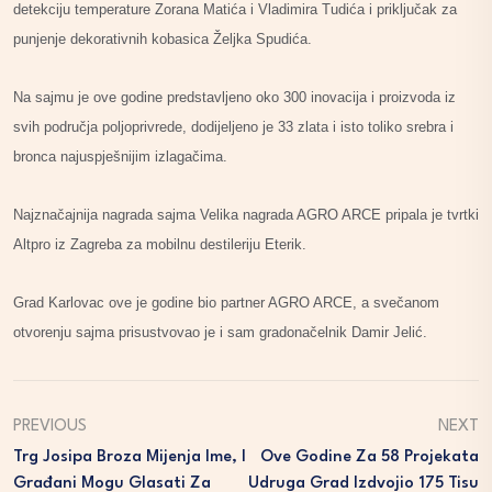
detekciju temperature Zorana Matića i Vladimira Tudića i priključak za
punjenje dekorativnih kobasica Željka Spudića.
Na sajmu je ove godine predstavljeno oko 300 inovacija i proizvoda iz
svih područja poljoprivrede, dodijeljeno je 33 zlata i isto toliko srebra i
bronca najuspješnijim izlagačima.
Najznačajnija nagrada sajma Velika nagrada AGRO ARCE pripala je tvrtki
Altpro iz Zagreba za mobilnu destileriju Eterik.
Grad Karlovac ove je godine bio partner AGRO ARCE, a svečanom
otvorenju sajma prisustvovao je i sam gradonačelnik Damir Jelić.
PREVIOUS
NEXT
Trg Josipa Broza Mijenja Ime, I
Ove Godine Za 58 Projekata
Građani Mogu Glasati Za
Udruga Grad Izdvojio 175 Tisu