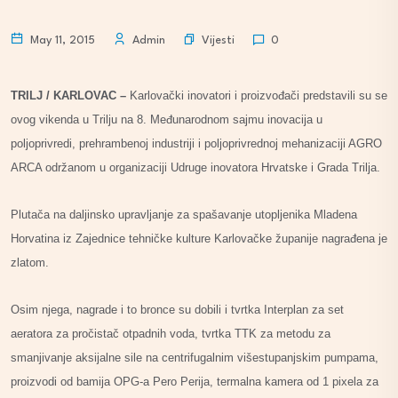
Vijesti
May 11, 2015
Admin
0
TRILJ / KARLOVAC –
Karlovački inovatori i proizvođači predstavili su se
ovog vikenda u Trilju na 8. Međunarodnom sajmu inovacija u
poljoprivredi, prehrambenoj industriji i poljoprivrednoj mehanizaciji AGRO
ARCA održanom u organizaciji Udruge inovatora Hrvatske i Grada Trilja.
Plutača na daljinsko upravljanje za spašavanje utopljenika Mladena
Horvatina iz Zajednice tehničke kulture Karlovačke županije nagrađena je
zlatom.
Osim njega, nagrade i to bronce su dobili i tvrtka Interplan za set
aeratora za pročistač otpadnih voda, tvrtka TTK za metodu za
smanjivanje aksijalne sile na centrifugalnim višestupanjskim pumpama,
proizvodi od bamija OPG-a Pero Perija, termalna kamera od 1 pixela za