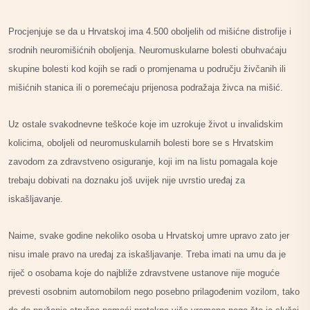
Procjenjuje se da u Hrvatskoj ima 4.500 oboljelih od mišićne distrofije i
srodnih neuromišićnih oboljenja. Neuromuskularne bolesti obuhvaćaju
skupine bolesti kod kojih se radi o promjenama u području živčanih ili
mišićnih stanica ili o poremećaju prijenosa podražaja živca na mišić.
Uz ostale svakodnevne teškoće koje im uzrokuje život u invalidskim
kolicima, oboljeli od neuromuskularnih bolesti bore se s Hrvatskim
zavodom za zdravstveno osiguranje, koji im na listu pomagala koje
trebaju dobivati na doznaku još uvijek nije uvrstio uređaj za
iskašljavanje.
Naime, svake godine nekoliko osoba u Hrvatskoj umre upravo zato jer
nisu imale pravo na uređaj za iskašljavanje. Treba imati na umu da je
riječ o osobama koje do najbliže zdravstvene ustanove nije moguće
prevesti osobnim automobilom nego posebno prilagođenim vozilom, tako