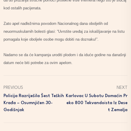
da do pružanja stručne pomoći protekne više vremena nego što je slučaj
kod ostalih pacijenata.
Zato apel nadležnima povodom Nacionalnog dana oboljelih od
neuormuskularnih bolesti glasi: “Uvrstite uređaj za iskašljavanje na listu
pomagala koje oboljele osobe mogu dobiti na doznaku!”.
Nadamo se da će kampanja uroditi plodom i da iduće godine na današnji
datum neće biti potrebe za ovim apelom.
PREVIOUS
NEXT
Policija Razriješila Šest Teških
Karlovac U Subotu Domaćin Pr
Krađa – Osumnjičen 30-
Eko 800 Tekvandoista Iz Dese
Godišnjak
T Zemalja