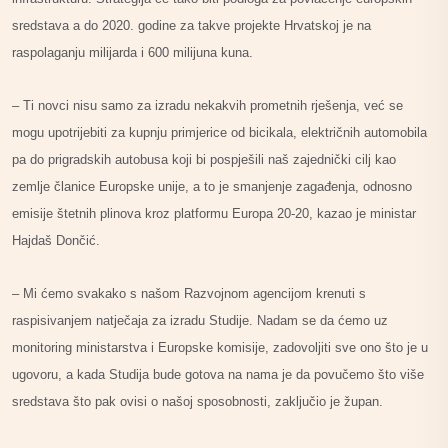
sredstava a do 2020. godine za takve projekte Hrvatskoj je na
raspolaganju milijarda i 600 milijuna kuna.
– Ti novci nisu samo za izradu nekakvih prometnih rješenja, već se
mogu upotrijebiti za kupnju primjerice od bicikala, električnih automobila
pa do prigradskih autobusa koji bi pospješili naš zajednički cilj kao
zemlje članice Europske unije, a to je smanjenje zagađenja, odnosno
emisije štetnih plinova kroz platformu Europa 20-20, kazao je ministar
Hajdaš Dončić.
– Mi ćemo svakako s našom Razvojnom agencijom krenuti s
raspisivanjem natječaja za izradu Studije. Nadam se da ćemo uz
monitoring ministarstva i Europske komisije, zadovoljiti sve ono što je u
ugovoru, a kada Studija bude gotova na nama je da povučemo što više
sredstava što pak ovisi o našoj sposobnosti, zaključio je župan.