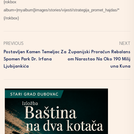
{rokbox
album=|myalbum|}images/stories/vijesti/strategija_promet_hajdas/*
{/rokbox}
PREVIOUS
NEXT
Postavljen Kamen Temeljac Za
Županijski Proračun Rebalans
Spomen Park Dr. Irfana
Om Narastao Na Oko 190 Milij
Ljubijankića
Una Kuna