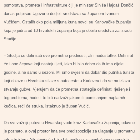
pomorstva, prometa i infrastrukture čiji je ministar Siniša Hajdaš Dončić
danas potpisao Ugovor o dodjeli sredstava sa županom Ivanom
Vučićem. Ostalih oko pola milijuna kuna novci su Karlovačke županije
koja je jedna od 10 hrvatskih županija koja je dobila sredstva za izradu
Studije.
– Studija će definirati sve prometne prednosti, ali i nedostatke. Definirat
će i one čepove koji nastaju ljeti, iako bi bilo dobro da ih ima cijele
godine, a ne samo u sezoni. Mi smo svjesni da dobar dio putnika turista
koji dolaze u Hrvatsku silaze s autoceste u Karlovcu i da se na izlazu
stvaraju gužve. Vjerujem da će prometna strategija definirati rješenje i
tog problema, hoće li to biti nadvožnjakom ili pomicanjem naplatnih
kućica, reći će struka, istaknuo je župan Vučić.
Da svi važniji putovi u Hrvatskoj vode kroz Karlovačku županiju, odavno
je poznato, a ovaj prostor ima sve predispozicije za ulaganje u prometnu
infrastrukturu. Strategija će tako biti podloga za povlačenje europskih