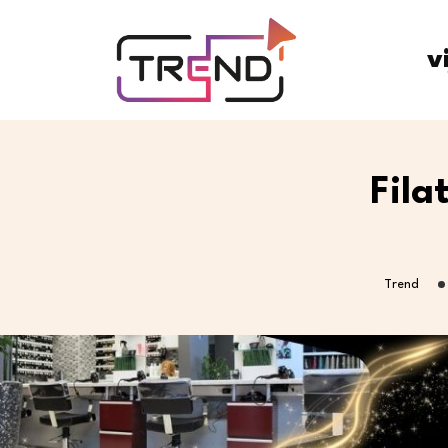
v
Fila
Trend