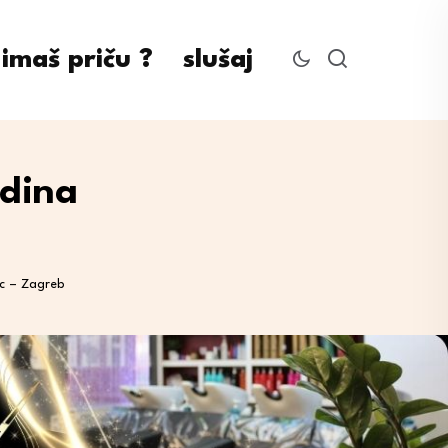
imaš priču ?
slušaj
odina
ac – Zagreb