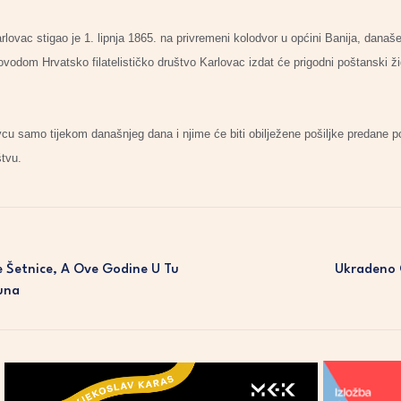
lovac stigao je 1. lipnja 1865. na privremeni kolodvor u općini Banija, današe
vodom Hrvatsko filatelističko društvo Karlovac izdat će prigodni poštanski žig
ovcu samo tijekom današnjeg dana i njime će biti obilježene pošiljke predane
štvu.
e Šetnice, A Ove Godine U Tu
Ukradeno G
Kuna