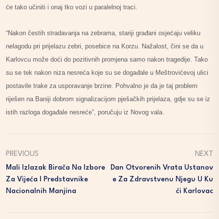
će tako učiniti i onaj tko vozi u paralelnoj traci.
“Nakon čestih stradavanja na zebrama, stariji građani osjećaju veliku
nelagodu pri prijelazu zebri, posebice na Korzu. Nažalost, čini se da u
Karlovcu može doći do pozitivnih promjena samo nakon tragedije. Tako
su se tek nakon niza nesreća koje su se događale u Meštrovićevoj ulici
postavile trake za usporavanje brzine. Pohvalno je da je taj problem
riješen na Baniji dobrom signalizacijom pješačkih prijelaza, gdje su se iz
istih razloga događale nesreće”, poručuju iz Novog vala.
PREVIOUS
NEXT
Mali Izlazak Birača Na Izbore
Dan Otvorenih Vrata Ustanov
Za Vijeća I Predstavnike
E Za Zdravstvenu Njegu U Ku
Nacionalnih Manjina
Ći Karlovac