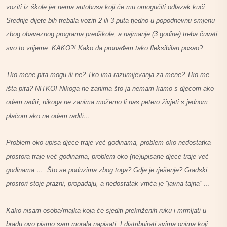
voziti iz škole jer nema autobusa koji će mu omogućiti odlazak kući.
Srednje dijete bih trebala voziti 2 ili 3 puta tjedno u popodnevnu smjenu
zbog obaveznog programa predškole, a najmanje (3 godine) treba čuvati
svo to vrijeme. KAKO?! Kako da pronađem tako fleksibilan posao?
Tko mene pita mogu ili ne? Tko ima razumijevanja za mene? Tko me
išta pita? NITKO! Nikoga ne zanima što ja nemam kamo s djecom ako
odem raditi, nikoga ne zanima možemo li nas petero živjeti s jednom
plaćom ako ne odem raditi….
Problem oko upisa djece traje već godinama, problem oko nedostatka
prostora traje već godinama, problem oko (ne)upisane djece traje već
godinama …. Što se poduzima zbog toga? Gdje je rješenje? Gradski
prostori stoje prazni, propadaju, a nedostatak vrtića je “javna tajna” …
Kako nisam osoba/majka koja će sjediti prekriženih ruku i mrmljati u
bradu ovo pismo sam morala napisati. I distribuirati svima onima koji