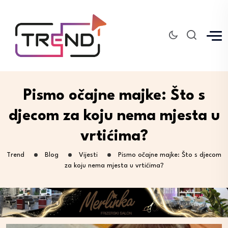
Pismo očajne majke: Što s
djecom za koju nema mjesta u
vrtićima?
Trend
Blog
Vijesti
Pismo očajne majke: Što s djecom
za koju nema mjesta u vrtićima?