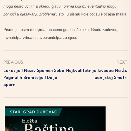
mogu nešto učiniti a okreću glavu i onima koji mi eventualno mogu
pomoći u riješavanju problema
“, stoji u pismu koje potisuje očajna majka.
Pismo je, osim medijima, upućeno gradonačelniku, Gradu Karlovcu,
ravnateljici vrtića i pravobraniteljici za djecu.
PREVIOUS
NEXT
Lokacija I Naziv Spomen Sobe
Najkvalitetnija Izvedba Na Žu
Poginulih Branitelja I Dalje
Panijskoj Smotri
Sporni