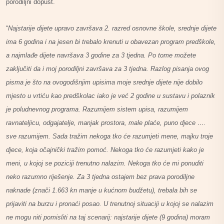
porodiljni dopust.
“
Najstarije dijete upravo završava 2. razred osnovne škole, srednje dijete
ima 6 godina i na jesen bi trebalo krenuti u obavezan program predškole,
a najmlađe dijete navršava 3 godine za 3 tjedna. Po tome možete
zaključiti da i moj porodiljni završava za 3 tjedna. Razlog pisanja ovog
pisma je što na ovogodišnjim upisima moje srednje dijete nije dobilo
mjesto u vrtiću kao predškolac iako je već 2 godine u sustavu i polaznik
je poludnevnog programa. Razumijem sistem upisa, razumijem
ravnateljicu, odgajatelje, manjak prostora, male plaće, puno djece ….
sve razumijem. Sada tražim nekoga tko će razumjeti mene, majku troje
djece, koja očajnički tražim pomoć. Nekoga tko će razumjeti kako je
meni, u kojoj se poziciji trenutno nalazim. Nekoga tko će mi ponuditi
neko razumno riješenje. Za 3 tjedna ostajem bez prava porodiljne
naknade (znači 1.663 kn manje u kućnom budžetu), trebala bih se
prijaviti na burzu i pronaći posao. U trenutnoj situaciji u kojoj se nalazim
ne mogu niti pomisliti na taj scenarij: najstarije dijete (9 godina) moram