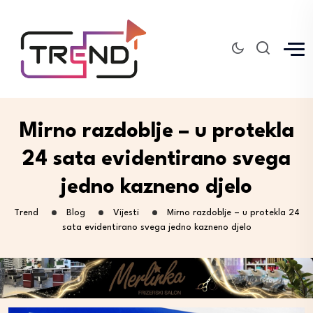
Mirno razdoblje – u protekla
24 sata evidentirano svega
jedno kazneno djelo
Trend
Blog
Vijesti
Mirno razdoblje – u protekla 24
sata evidentirano svega jedno kazneno djelo