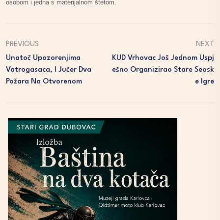
osobom i jedna s materijalnom štetom.
PREVIOUS
NEXT
Unatoč Upozorenjima
KUD Vrhovac Još Jednom Uspj
Vatrogasaca, I Jučer Dva
Ešno Organizirao Stare Seosk
Požara Na Otvorenom
E Igre