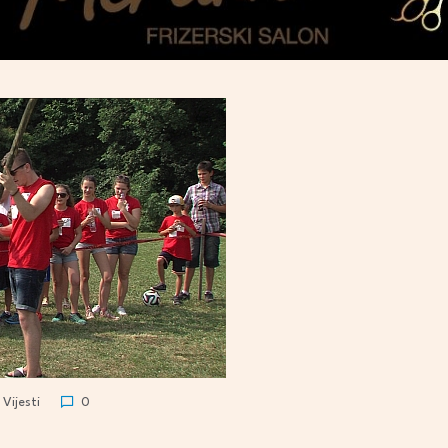
Vijesti
0