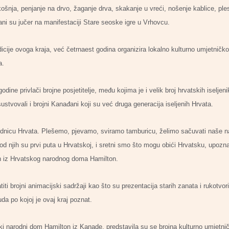
ošnja, penjanje na drvo, žaganje drva, skakanje u vreći, nošenje kablice, ples
zani su jučer na manifestaciji Stare seoske igre u Vrhovcu.
tradicije ovoga kraja, već četrnaest godina organizira lokalno kulturno umjetnič
a.
ne privlači brojne posjetitelje, među kojima je i velik broj hrvatskih iseljeni
sustvovali i brojni Kanađani koji su već druga generacija iseljenih Hrvata.
nicu Hrvata. Plešemo, pjevamo, sviramo tamburicu, želimo sačuvati naše na
 njih su prvi puta u Hrvatskoj, i sretni smo što mogu obići Hrvatsku, upoznat
n iz Hrvatskog narodnog doma Hamilton.
iti brojni animacijski sadržaji kao što su prezentacija starih zanata i rukotvor
a po kojoj je ovaj kraj poznat.
 narodni dom Hamilton iz Kanade, predstavila su se brojna kulturno umjetnič