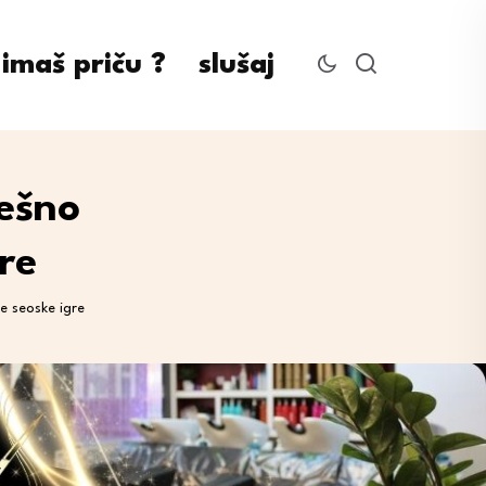
imaš priču ?
slušaj
ešno
re
e seoske igre