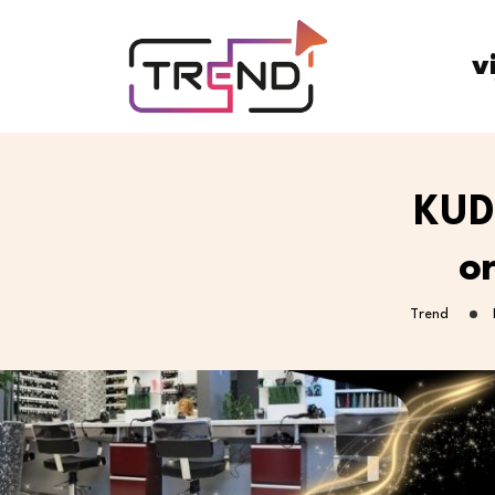
v
KUD
o
Trend