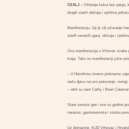
OZALJ –
Oštrenje kolca bez panja, k
drugih starih običaja i vještina prika
Manifestaciju, čiji je cilj očuvanje 
starih seoskih igara, običaja i vještin
Ova manifestacija u Vrhovac svake godi
kraja. Tako su manifestaciji jučer pri
– U Hamiltonu imamo prekrasnu zajed
našu djecu na ovo putovanje, mnogi od
– rekli su nam Cathy i Brian Calama
Stare seoske igre i ove su godine prat
naravno, gastronomska i vinska ponud
Uz domaćine, KUD Vrhovac i Hrvatski