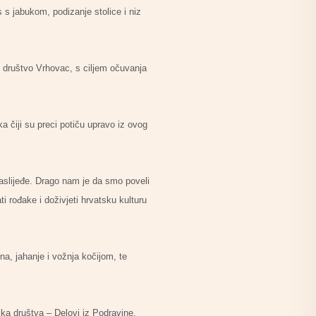
 s jabukom, podizanje stolice i niz
ko društvo Vrhovac, s ciljem očuvanja
ka čiji su preci potiču upravo iz ovog
slijeđe. Drago nam je da smo poveli
i rođake i doživjeti hrvatsku kulturu
ina, jahanje i vožnja kočijom, te
ka društva – Delovi iz Podravine,