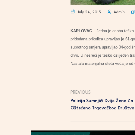
July 24, 2015
Admin
KARLOVAC
– Jedna je osoba teško o
pridodana prikolica upravljao je 61-g
suprotnog smjera upravljao 34-godišnj
drvo. U nesreći je teško ozlijeđen tr
Nastala materijalna šteta veća je od č
PREVIOUS
Policija Sumnjiči Dvije Žene Za
Oštećeno Trgovačkog Društvo 