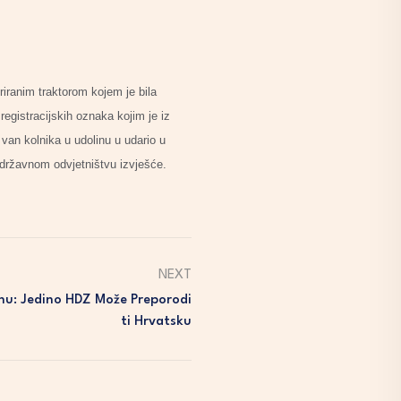
riranim traktorom kojem je bila
registracijskih oznaka kojim je iz
 van kolnika u udolinu u udario u
m državnom odvjetništvu izvješće.
NEXT
nu: Jedino HDZ Može Preporodi
Ti Hrvatsku