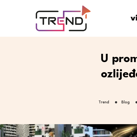
v
U prom
ozlijeđ
Trend
Blog