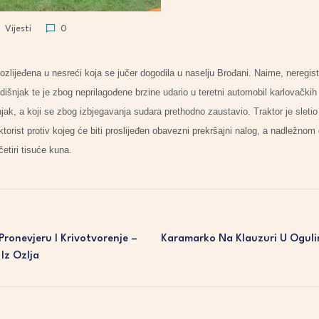
Vijesti
0
zlijeđena u nesreći koja se jučer dogodila u naselju Brođani. Naime, neregist
odišnjak te je zbog neprilagođene brzine udario u teretni automobil karlovačkih 
ak, a koji se zbog izbjegavanja sudara prethodno zaustavio. Traktor je sletio
aktorist protiv kojeg će biti proslijeđen obavezni prekršajni nalog, a nadležno
etiri tisuće kuna.
 Pronevjeru I Krivotvorenje –
Karamarko Na Klauzuri U Oguli
Iz Ozlja