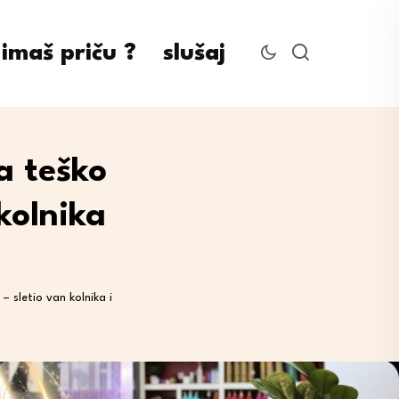
imaš priču ?
slušaj
a teško
 kolnika
– sletio van kolnika i