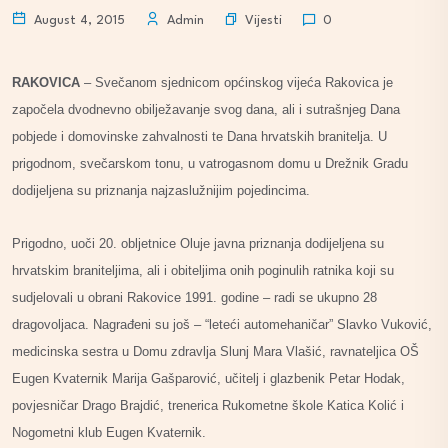
Vijesti
August 4, 2015
Admin
0
RAKOVICA
– Svečanom sjednicom općinskog vijeća Rakovica je
započela dvodnevno obilježavanje svog dana, ali i sutrašnjeg Dana
pobjede i domovinske zahvalnosti te Dana hrvatskih branitelja. U
prigodnom, svečarskom tonu, u vatrogasnom domu u Drežnik Gradu
dodijeljena su priznanja najzaslužnijim pojedincima.
Prigodno, uoči 20. obljetnice Oluje javna priznanja dodijeljena su
hrvatskim braniteljima, ali i obiteljima onih poginulih ratnika koji su
sudjelovali u obrani Rakovice 1991. godine – radi se ukupno 28
dragovoljaca. Nagrađeni su još – “leteći automehaničar” Slavko Vuković,
medicinska sestra u Domu zdravlja Slunj Mara Vlašić, ravnateljica OŠ
Eugen Kvaternik Marija Gašparović, učitelj i glazbenik Petar Hodak,
povjesničar Drago Brajdić, trenerica Rukometne škole Katica Kolić i
Nogometni klub Eugen Kvaternik.