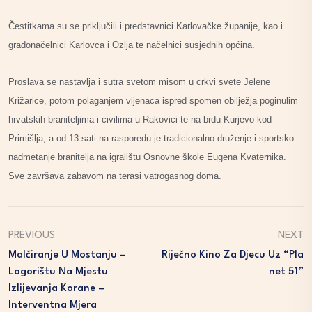
Čestitkama su se priključili i predstavnici Karlovačke županije, kao i
gradonačelnici Karlovca i Ozlja te načelnici susjednih općina.
Proslava se nastavlja i sutra svetom misom u crkvi svete Jelene
Križarice, potom polaganjem vijenaca ispred spomen obilježja poginulim
hrvatskih braniteljima i civilima u Rakovici te na brdu Kurjevo kod
Primišlja, a od 13 sati na rasporedu je tradicionalno druženje i sportsko
nadmetanje branitelja na igralištu Osnovne škole Eugena Kvaternika.
Sve završava zabavom na terasi vatrogasnog doma.
PREVIOUS
NEXT
Malčiranje U Mostanju –
Riječno Kino Za Djecu Uz “Pla
Logorištu Na Mjestu
Net 51”
Izlijevanja Korane –
Interventna Mjera