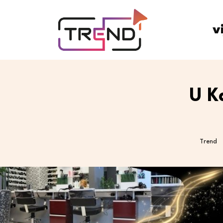
v
U K
Trend