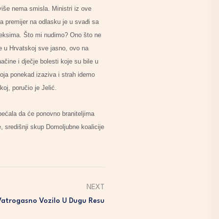
više nema smisla. Ministri iz ove
a premijer na odlasku je u svađi sa
ndeksima. Što mi nudimo? Ono što ne
je u Hrvatskoj sve jasno, ovo na
ine i dječje bolesti koje su bile u
koja ponekad izaziva i strah idemo
koj, poručio je Jelić.
bećala da će ponovno braniteljima
e, središnji skup Domoljubne koalicije
NEXT
Vatrogasno Vozilo U Dugu Resu