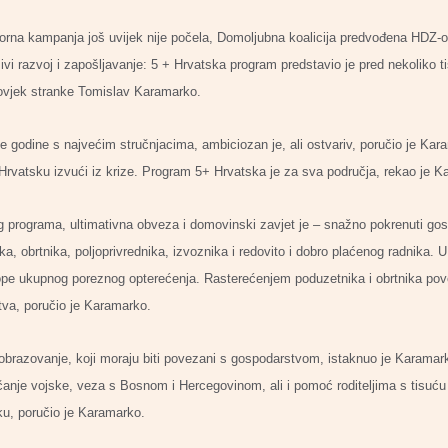
orna kampanja još uvijek nije počela, Domoljubna koalicija predvođena HDZ-o
ivi razvoj i zapošljavanje: 5 + Hrvatska program predstavio je pred nekoliko 
ovjek stranke Tomislav Karamarko.
e godine s najvećim stručnjacima, ambiciozan je, ali ostvariv, poručio je Ka
Hrvatsku izvući iz krize. Program 5+ Hrvatska je za sva područja, rekao je K
nog programa, ultimativna obveza i domovinski zavjet je – snažno pokrenuti go
, obrtnika, poljoprivrednika, izvoznika i redovito i dobro plaćenog radnika.
ope ukupnog poreznog opterećenja. Rasterećenjem poduzetnika i obrtnika pove
tva, poručio je Karamarko.
obrazovanje, koji moraju biti povezani s gospodarstvom, istaknuo je Karamark
jačanje vojske, veza s Bosnom i Hercegovinom, ali i pomoć roditeljima s tisuć
u, poručio je Karamarko.