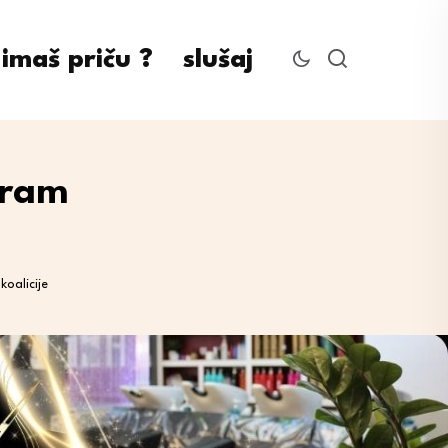
imaš priču ?
slušaj
gram
oalicije