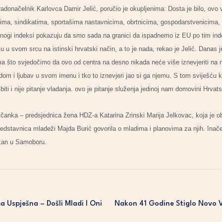
gradonačelnik Karlovca Damir Jelić, poručio je okupljenima: Dosta je bilo, ovo 
ljima, sindikatima, sportašima nastavnicima, obrtnicima, gospodarstvenicima, 
Mnogi indeksi pokazuju da smo sada na granici da ispadnemo iz EU po tim i
u u svom srcu na istinski hrvatski način, a to je nada, rekao je Jelić. Danas 
a što svjedočimo da ovo od centra na desno nikada neće više iznevjeriti na nač
i dom i ljubav u svom imenu i tko to iznevjeri jao si ga njemu. S tom sviješću 
biti i nije pitanje vladanja. ovo je pitanje služenja jedinoj nam domovini Hrvats
včanka – predsjednica žena HDZ-a Katarina Zrinski Marija Jelkovac, koja je o
predstavnica mladeži Majda Burić govorila o mladima i planovima za njih. Inač
ržan u Samoboru.
 Uspješna – Došli Mladi I Oni
Nakon 41 Godine Stiglo Novo 