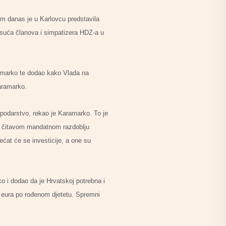
m danas je u Karlovcu predstavila
tisuća članova i simpatizera HDZ-a u
ramarko te dodao kako Vlada na
aramarko.
spodarstvo, rekao je Karamarko. To je
 U čitavom mandatnom razdoblju
ćat će se investicije, a one su
o i dodao da je Hrvatskoj potrebna i
u eura po rođenom djetetu. Spremni