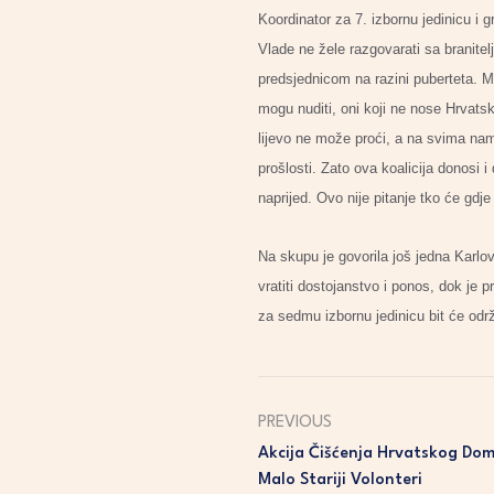
Koordinator za 7. izbornu jedinicu i 
Vlade ne žele razgovarati sa branite
predsjednicom na razini puberteta. 
mogu nuditi, oni koji ne nose Hrvatsk
lijevo ne može proći, a na svima nam
prošlosti. Zato ova koalicija donosi 
naprijed. Ovo nije pitanje tko će gdje 
Na skupu je govorila još jedna Karlo
vratiti dostojanstvo i ponos, dok je 
za sedmu izbornu jedinicu bit će od
PREVIOUS
Akcija Čišćenja Hrvatskog Doma
Malo Stariji Volonteri