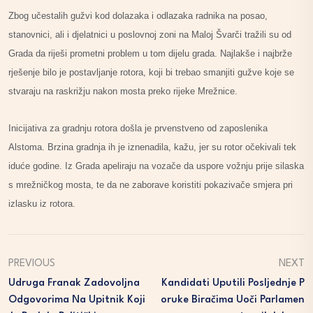
Zbog učestalih gužvi kod dolazaka i odlazaka radnika na posao,
stanovnici, ali i djelatnici u poslovnoj zoni na Maloj Švarči tražili su od
Grada da riješi prometni problem u tom dijelu grada. Najlakše i najbrže
rješenje bilo je postavljanje rotora, koji bi trebao smanjiti gužve koje se
stvaraju na raskrižju nakon mosta preko rijeke Mrežnice.
Inicijativa za gradnju rotora došla je prvenstveno od zaposlenika
Alstoma. Brzina gradnja ih je iznenadila, kažu, jer su rotor očekivali tek
iduće godine. Iz Grada apeliraju na vozače da uspore vožnju prije silaska
s mrežničkog mosta, te da ne zaborave koristiti pokazivače smjera pri
izlasku iz rotora.
PREVIOUS
NEXT
Udruga Franak Zadovoljna
Kandidati Uputili Posljednje P
Odgovorima Na Upitnik Koji
Oruke Biračima Uoči Parlamen