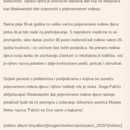
budućnosti. Upravo njima je posvećen današnji dan koji se obilježava
kao Međunarodni dan svjesnosti o prijevremenom rođenju.
Naime prije 30-ak godina za veliku većinu prijevremeno rođene djece
jedva da je bilo nade za preživljavanje. S napretkom medicine to se
promijenilo, tako danas preživi 90 posto nedonoščadi rođene nakon 26.
tjedna trudnoće, i to većinom bez težih posljedica. No prerano rođena
djeca svoju borbu ne završavaju izlaskom iz inkubatora ili rodilišta, već
je njihov razvoj potrebno i dalje kontinuirano pratiti, poticati i stimulirati.
Svijest javnosti o problemima i posljedicama s kojima se susreću
prijevremeno rođena djeca i njihovi roditelji vrlo je niska. Stoga Palčići
obilježavajući Međunarodni dan prijevremeno rođene djece nastoje
potaknuti ljude da im pomognu u izdavanju slikovnice autorice Mirjane
Melec naziva ”Palčići ne žive samo u bajkama”.
{rokbox album=|myalbum|}images/stories/vijesti/palcic_2015/*{/rokbox}