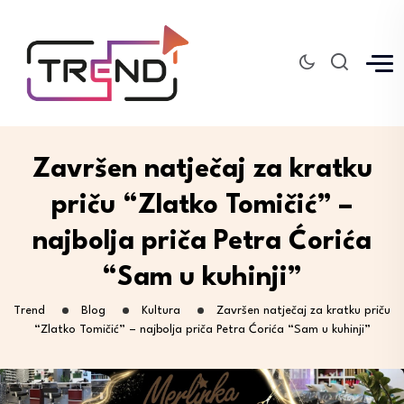
Završen natječaj za kratku
priču “Zlatko Tomičić” –
najbolja priča Petra Ćorića
“Sam u kuhinji”
Trend
Blog
Kultura
Završen natječaj za kratku priču
“Zlatko Tomičić” – najbolja priča Petra Ćorića “Sam u kuhinji”