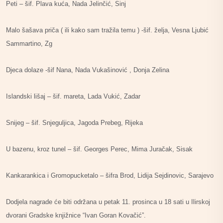
Peti – šif. Plava kuća, Nada Jelinčić, Sinj
Malo šašava priča ( ili kako sam tražila temu ) -šif. želja, Vesna Ljubić
Sammartino, Zg
Djeca dolaze -šif Nana, Nada Vukašinović , Donja Zelina
Islandski lišaj – šif. mareta, Lada Vukić, Zadar
Snijeg – šif. Snjeguljica, Jagoda Prebeg, Rijeka
U bazenu, kroz tunel – šif. Georges Perec, Mima Juračak, Sisak
Kankarankica i Gromopucketalo – šifra Brod, Lidija Sejdinovic, Sarajevo
Dodjela nagrade će biti održana u petak 11. prosinca u 18 sati u Ilirskoj
dvorani Gradske knjižnice “Ivan Goran Kovačić”.