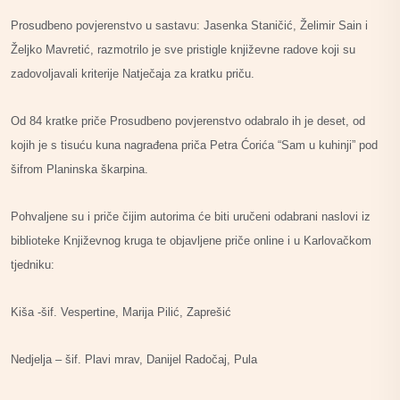
Prosudbeno povjerenstvo u sastavu: Jasenka Staničić, Želimir Sain i
Željko Mavretić, razmotrilo je sve pristigle književne radove koji su
zadovoljavali kriterije Natječaja za kratku priču.
Od 84 kratke priče Prosudbeno povjerenstvo odabralo ih je deset, od
kojih je s tisuću kuna nagrađena priča Petra Ćorića “Sam u kuhinji” pod
šifrom Planinska škarpina.
Pohvaljene su i priče čijim autorima će biti uručeni odabrani naslovi iz
biblioteke Književnog kruga te objavljene priče online i u Karlovačkom
tjedniku:
Kiša -šif. Vespertine, Marija Pilić, Zaprešić
Nedjelja – šif. Plavi mrav, Danijel Radočaj, Pula