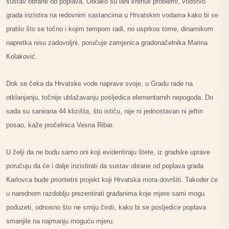
sustav obrane od poplava. Otkako su lani krenuli problemi, vodstvo
grada inzistira na redovnim sastancima u Hrvatskim vodama kako bi se
pratilo što se točno i kojim tempom radi, no usprkos tome, dinamikom
napretka nisu zadovoljni, poručuje zamjenica gradonačelnika Marina
Kolaković.
Dok se čeka da Hrvatske vode naprave svoje, u Gradu rade na
otklanjanju, točnije ublažavanju posljedica elementarnih nepogoda. Do
sada su sanirana 44 klizišta, što ističu, nije ni jednostavan ni jeftin
posao, kaže pročelnica Vesna Ribar.
U želji da ne budu samo oni koji evidentiraju štete, iz gradske uprave
poručuju da će i dalje inzistirati da sustav obrane od poplava grada
Karlovca bude prioritetni projekt koji Hrvatska mora dovršiti. Također će
u narednom razdoblju prezentirati građanima koje mjere sami mogu
poduzeti, odnosno što ne smiju činiti, kako bi se posljedice poplava
smanjile na najmanju moguću mjeru.