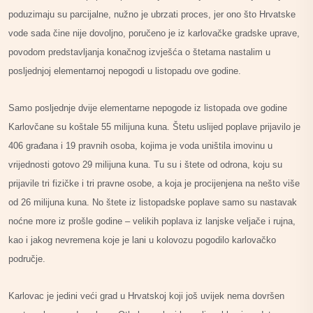
poduzimaju su parcijalne, nužno je ubrzati proces, jer ono što Hrvatske
vode sada čine nije dovoljno, poručeno je iz karlovačke gradske uprave,
povodom predstavljanja konačnog izvješća o štetama nastalim u
posljednjoj elementarnoj nepogodi u listopadu ove godine.
Samo posljednje dvije elementarne nepogode iz listopada ove godine
Karlovčane su koštale 55 milijuna kuna. Štetu uslijed poplave prijavilo je
406 građana i 19 pravnih osoba, kojima je voda uništila imovinu u
vrijednosti gotovo 29 milijuna kuna. Tu su i štete od odrona, koju su
prijavile tri fizičke i tri pravne osobe, a koja je procijenjena na nešto više
od 26 milijuna kuna. No štete iz listopadske poplave samo su nastavak
noćne more iz prošle godine – velikih poplava iz lanjske veljače i rujna,
kao i jakog nevremena koje je lani u kolovozu pogodilo karlovačko
područje.
Karlovac je jedini veći grad u Hrvatskoj koji još uvijek nema dovršen