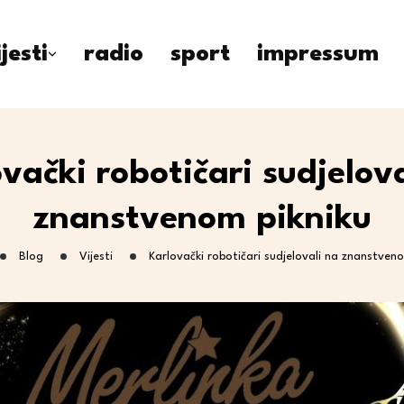
ijesti
radio
sport
impressum
vački robotičari sudjelov
znanstvenom pikniku
Blog
Vijesti
Karlovački robotičari sudjelovali na znanstven