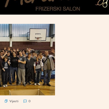
Vijesti
0