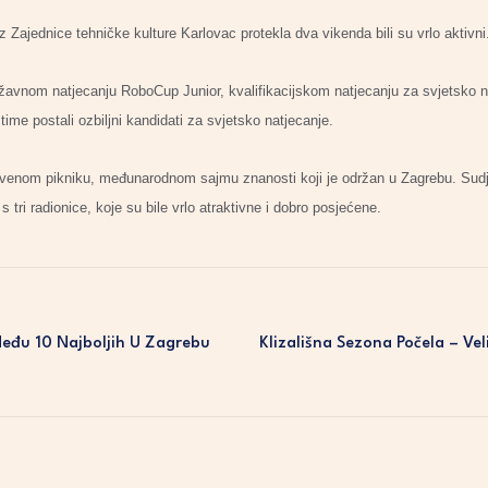
z Zajednice tehničke kulture Karlovac protekla dva vikenda bili su vrlo aktivni
ržavnom natjecanju RoboCup Junior, kvalifikacijskom natjecanju za svjetsko nat
 time postali ozbiljni kandidati za svjetsko natjecanje.
tvenom pikniku, međunarodnom sajmu znanosti koji je održan u Zagrebu. Sudje
s tri radionice, koje su bile vrlo atraktivne i dobro posjećene.
eđu 10 Najboljih U Zagrebu
Klizališna Sezona Počela – Veli