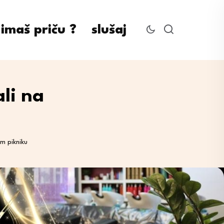
imaš priču ?
slušaj
ali na
om pikniku