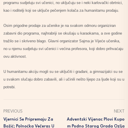
programu sudjeluju svi učenici, no uključuju se i neki karlovački obrtnici,
kao i roditelji koji se uključe pečenjem kolača za humanitarnu prodaju.
Osim prigodne prodaje za učenike je na svakom odmoru organiziran
zabavni dio programa, najhrabriji se okušaju u karaokama, a ove godine
tražilo se i skriveno blago. Glavni organizator Sajma je Vijeće učenika,
no u njemu sudjeluju svi učenici i većina profesora, koji dobro prihvaćaju
ovu aktivnost.
U humanitarnu akciju mogli su se uključiti i građani, a gimnazijalci su se
u svakom slučaju dobro zabavili, ali i učinili nešto lijepo za ljude koji su u
potrebi.
PREVIOUS
NEXT
Vjernici Se Pripremaju Za
Adventski Vijenac Plovi Kupo
Božić; Polnoćka Večeras U
M Podno Starog Grada Ozlja