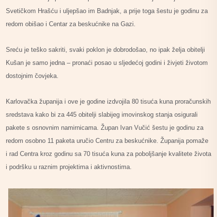
Svetičkom Hrašću i uljepšao im Badnjak, a prije toga šestu je godinu za
redom obišao i Centar za beskućnike na Gazi.
Sreću je teško sakriti, svaki poklon je dobrodošao, no ipak želja obitelji
Kušan je samo jedna – pronaći posao u sljedećoj godini i živjeti životom
dostojnim čovjeka.
Karlovačka županija i ove je godine izdvojila 80 tisuća kuna proračunskih
sredstava kako bi za 445 obitelji slabijeg imovinskog stanja osigurali
pakete s osnovnim namirnicama. Župan Ivan Vučić šestu je godinu za
redom osobno 11 paketa uručio Centru za beskućnike. Županija pomaže
i rad Centra kroz godinu sa 70 tisuća kuna za poboljšanje kvalitete života
i podršku u raznim projektima i aktivnostima.