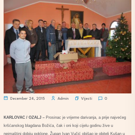
Vijesti
December 24, 2015
Admin
0
KARLOVAC / OZALJ –
Prosinac je vrijeme darivanja, a prije najvećeg
kršćanskog blagdana Božića, čak i oni koji cijelu godinu žive u
neimaštini dobiju poklone. Župan Ivan Vučić obišao je obitelj Kušan u