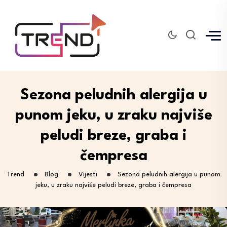
Sezona peludnih alergija u
punom jeku, u zraku najviše
peludi breze, graba i
čempresa
Trend
Blog
Vijesti
Sezona peludnih alergija u punom
jeku, u zraku najviše peludi breze, graba i čempresa