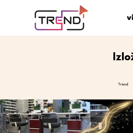
v
Izl
Trend