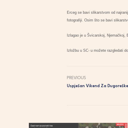
Erceg se bavi slikarstvom od najranije
fotografiji. Osim što se bavi slikarst
Izlagao je u Švicarskoj, Njemačkoj, B
Izložbu u SC- u možete razgledati do
PREVIOUS
Uspješan Vikend Za Dugorešk