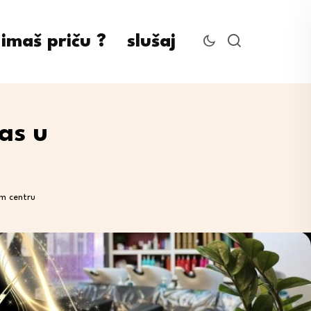
imaš priču ?
slušaj
as u
m centru