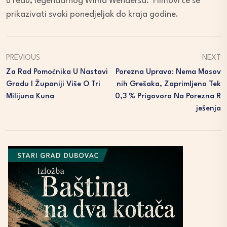
u redu, legendarnog Wima Wendersa. Filmovi će se
prikazivati svaki ponedjeljak do kraja godine.
PREVIOUS
NEXT
Za Rad Pomoćnika U Nastavi
Porezna Uprava: Nema Masov
Gradu I Županiji Više O Tri
Nih Grešaka, Zaprimljeno Tek
Milijuna Kuna
0,3 % Prigovora Na Porezna R
Ješenja