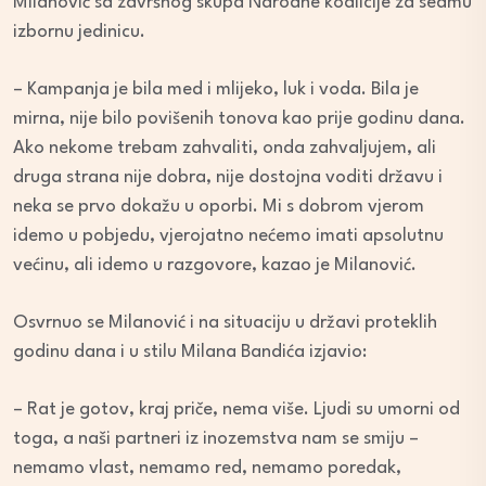
Milanović sa završnog skupa Narodne koalicije za sedmu
izbornu jedinicu.
– Kampanja je bila med i mlijeko, luk i voda. Bila je
mirna, nije bilo povišenih tonova kao prije godinu dana.
Ako nekome trebam zahvaliti, onda zahvaljujem, ali
druga strana nije dobra, nije dostojna voditi državu i
neka se prvo dokažu u oporbi. Mi s dobrom vjerom
idemo u pobjedu, vjerojatno nećemo imati apsolutnu
većinu, ali idemo u razgovore, kazao je Milanović.
Osvrnuo se Milanović i na situaciju u državi proteklih
godinu dana i u stilu Milana Bandića izjavio:
– Rat je gotov, kraj priče, nema više. Ljudi su umorni od
toga, a naši partneri iz inozemstva nam se smiju –
nemamo vlast, nemamo red, nemamo poredak,