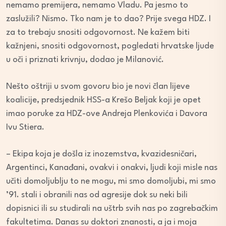
nemamo premijera, nemamo Vladu. Pa jesmo to
zaslužili? Nismo. Tko nam je to dao? Prije svega HDZ. I
za to trebaju snositi odgovornost. Ne kažem biti
kažnjeni, snositi odgovornost, pogledati hrvatske ljude
u oči i priznati krivnju, dodao je Milanović.
Nešto oštriji u svom govoru bio je novi član lijeve
koalicije, predsjednik HSS-a Krešo Beljak koji je opet
imao poruke za HDZ-ove Andreja Plenkovića i Davora
Ivu Stiera.
– Ekipa koja je došla iz inozemstva, kvazidesničari,
Argentinci, Kanađani, ovakvi i onakvi, ljudi koji misle nas
učiti domoljublju to ne mogu, mi smo domoljubi, mi smo
’91. stali i obranili nas od agresije dok su neki bili
dopisnici ili su studirali na uštrb svih nas po zagrebačkim
fakultetima. Danas su doktori znanosti, a ja i moja