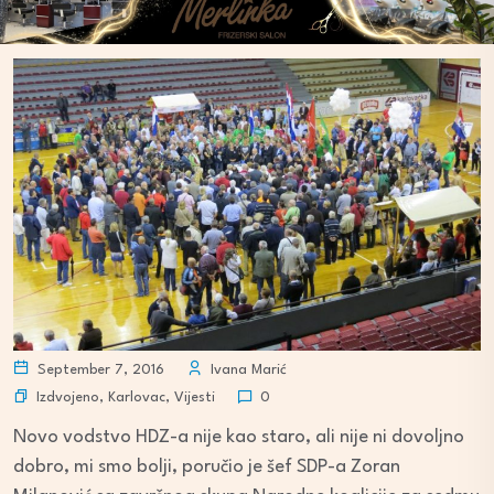
September 7, 2016
Ivana Marić
Izdvojeno
,
Karlovac
,
Vijesti
0
Novo vodstvo HDZ-a nije kao staro, ali nije ni dovoljno
dobro, mi smo bolji, poručio je šef SDP-a Zoran