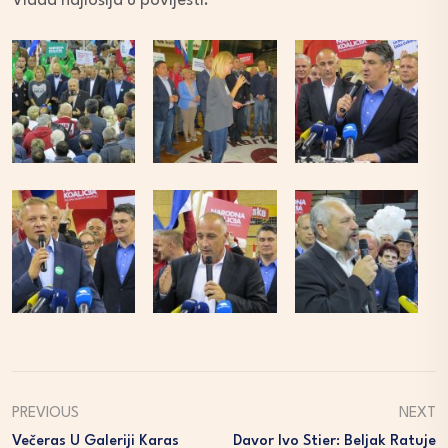
Vlada najlošija u povijesti.
PREVIOUS
NEXT
Večeras U Galeriji Karas
Davor Ivo Stier: Beljak Ratuje