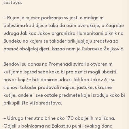
sastava.
– Rujan je mjesec podizanja svijesti o malignim
bolestima kod djece tako da osim ove akcije, u Zagrebu
udruga Jak kao Jakov orgranizira Humanitarni piknik na
Bundeku na kojem se također prikljupljaju sredstva za
pomoć oboljeloj djeci, kazao nam je Dubravko Željković.
Bendovi su danas na Promenadi svirali s otvorenim
kutijama ispred sebe kako bi prolaznici mogli ubaciti
novac koji će biti doniran udruzi Jak kao Jakov čiji su
članovi također prodavali majice, jastuke, ukrasne
kutije, anđele i sve ostale predmete koje izrađuju kako bi
prikupili što više sredstava.
– Udruga trenutno brine oko 170 oboljelih mališana.
Odjeli u bolnicama na žalost su puni i svakog dana