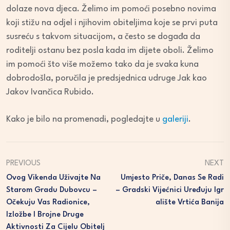
dolaze nova djeca. Želimo im pomoći posebno novima
koji stižu na odjel i njihovim obiteljima koje se prvi puta
susreću s takvom situacijom, a često se događa da
roditelji ostanu bez posla kada im dijete oboli. Želimo
im pomoći što više možemo tako da je svaka kuna
dobrodošla, poručila je predsjednica udruge Jak kao
Jakov Ivančica Rubido.
Kako je bilo na promenadi, pogledajte u
galeriji
.
PREVIOUS
NEXT
Ovog Vikenda Uživajte Na
Umjesto Priče, Danas Se Radi
Starom Gradu Dubovcu –
– Gradski Vijećnici Uređuju Igr
Očekuju Vas Radionice,
Alište Vrtića Banija
Izložbe I Brojne Druge
Aktivnosti Za Cijelu Obitelj