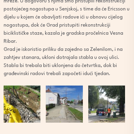
mreže. U dogovoru s njima smo pristupili rekonstrukciji
postojećeg nogostupa u Senjskoj, s time da će Ericsson u
dijelu u kojem će obavljati radove ići u obnovu cijelog
nogostupa, dok će Grad pristupiti rekonstrukciji
biciklističke staze, kazala je gradska pročelnica Vesna
Ribar.
Grad je iskoristio priliku da zajedno sa Zelenilom, i na
zahtjev stanara, ukloni dotrajala stabla u ovoj ulici.
Stabla bi trebala biti uklonjena do četvrtka, dok bi
građevinski radovi trebali započeti idući tjedan.