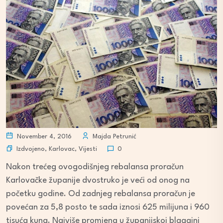
November 4, 2016
Majda Petrunić
Izdvojeno
,
Karlovac
,
Vijesti
0
Nakon trećeg ovogodišnjeg rebalansa proračun
Karlovačke županije dvostruko je veći od onog na
početku godine. Od zadnjeg rebalansa proračun je
povećan za 5,8 posto te sada iznosi 625 milijuna i 960
tisuća kuna. Najviše promjena u županijskoj blagajni