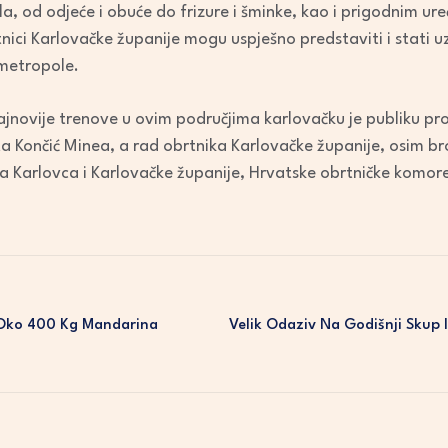
 od odjeće i obuće do frizure i šminke, kao i prigodnim uređe
ici Karlovačke županije mogu uspješno predstaviti i stati u
 metropole.
 najnovije trenove u ovim područjima karlovačku je publiku pr
ta Končić Minea, a rad obrtnika Karlovačke županije, osim br
a Karlovca i Karlovačke županije, Hrvatske obrtničke komore
 Oko 400 Kg Mandarina
Velik Odaziv Na Godišnji Skup 