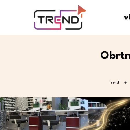
v
Obrtn
Trend