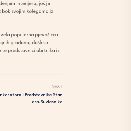
njem interijera, još je
z bok svojim kolegama iz
ovela popularna pjevačica i
ojnih građana, došli su
 te predstavnici obrtnika iz
NEXT
Inkasatora I Predstavnika Stan
Ara-Suvlasnika