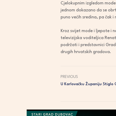
Cjelokupnim izgledom modela,
jednom dokazano da se obrtn
puno većih sredina, pa čak i
Kroz svijet mode i ljepote i
televizijska voditeljica Rena
podržati i predstavnici Grad
drugih hrvatskih gradova.
PREVIOUS
U Karlovačku Županiju Stiglo