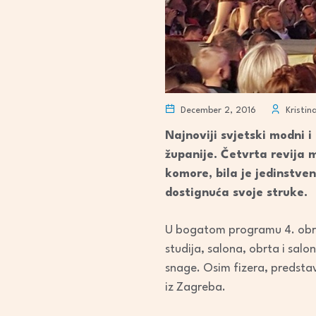
December 2, 2016
Kristin
Najnoviji svjetski modni i
županije. Četvrta revija m
komore, bila je jedinstven
dostign
uća svoje struke.
U bogatom programu 4. obrtni
studija, salona, obrta i salo
snage. Osim fizera, predstavi
iz Zagreba.