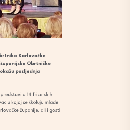
 obrtnika Karlovačke
a županijske Obrtničke
 pokažu posljednja
predstavilo 14 frizerskih
vac u kojoj se školuju mlade
lovačke županije, ali i gosti