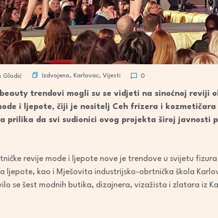
Izdvojeno
,
Karlovac
,
Vijesti
a Glodić
0
 beauty trendovi mogli su se vidjeti na sinoćnoj reviji
ode i ljepote, čiji je nositelj Ceh frizera i kozmetičar
a prilika da svi sudionici ovog projekta široj javnosti
čke revije mode i ljepote nove je trendove u svijetu fizura 
na ljepote, kao i Mješovita industrijsko-obrtnička škola Karlo
lo se šest modnih butika, dizajnera, vizažista i zlatara iz Kar