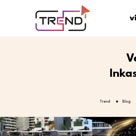
v
V
Inka
Trend
Blog