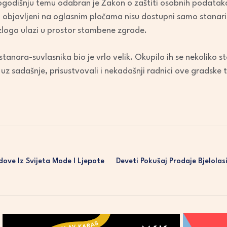
godišnju temu odabran je Zakon o zaštiti osobnih podataka.
ci objavljeni na oglasnim pločama nisu dostupni samo stanar
zloga ulazi u prostor stambene zgrade.
tanara-suvlasnika bio je vrlo velik. Okupilo ih se nekoliko st
, uz sadašnje, prisustvovali i nekadašnji radnici ove gradske 
dove Iz Svijeta Mode I Ljepote
Deveti Pokušaj Prodaje Bjelolas