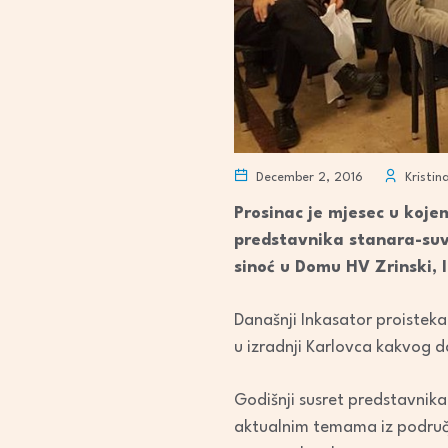
December 2, 2016
Kristin
Prosinac je mjesec u koje
predstavnika stanara-suv
sinoć u Domu HV Zrinski, 
Današnji Inkasator proistek
u izradnji Karlovca kakvog 
Godišnji susret predstavnika 
aktualnim temama iz područj