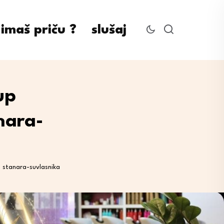
imaš priču ?
slušaj
up
nara-
a stanara-suvlasnika