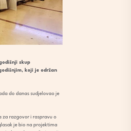
godišnji skup
dišnjim, koji je održan
tada do danas sudjelovao je
ka za razgovor i raspravu o
asak je bio na projektima