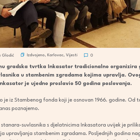
Izdvojeno
,
Karlovac
,
Vijesti
a Glodić
0
mu gradska tvrtka Inkasator tradicionalno organizira 
lasnika u stambenim zgradama kojima upravlja. Ovogo
Inkasator je ujedno proslavio 50 godina poslovanja.
ao je iz Stambenog fonda koji je osnovan 1966. godine. Od 
danas poznajemo.
stanara-suvlasnika s djelatnicima Inkasatora uvijek je prili
a upravljanja stambenim zgradama. Posljednjih godina nagl