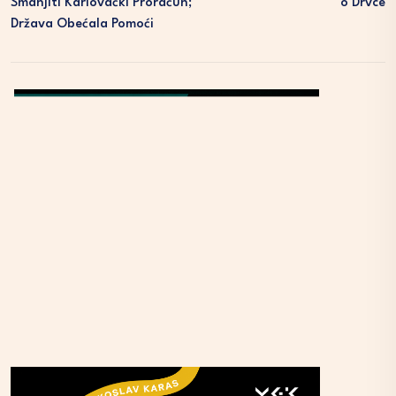
Smanjiti Karlovački Proračun;
O Drvce
Država Obećala Pomoći