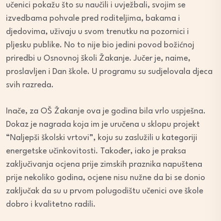
učenici pokažu što su naučili i uvježbali, svojim se
izvedbama pohvale pred roditeljima, bakama i
djedovima, uživaju u svom trenutku na pozornici i
pljesku publike. No to nije bio jedini povod božićnoj
priredbi u Osnovnoj školi Žakanje. Jučer je, naime,
proslavljen i Dan škole. U programu su sudjelovala djeca
svih razreda.
Inače, za OŠ Žakanje ova je godina bila vrlo uspješna.
Dokaz je nagrada koja im je uručena u sklopu projekt
“Naljepši školski vrtovi”, koju su zaslužili u kategoriji
energetske učinkovitosti. Također, iako je praksa
zaključivanja ocjena prije zimskih praznika napuštena
prije nekoliko godina, ocjene nisu nužne da bi se donio
zaključak da su u prvom polugodištu učenici ove škole
dobro i kvalitetno radili.