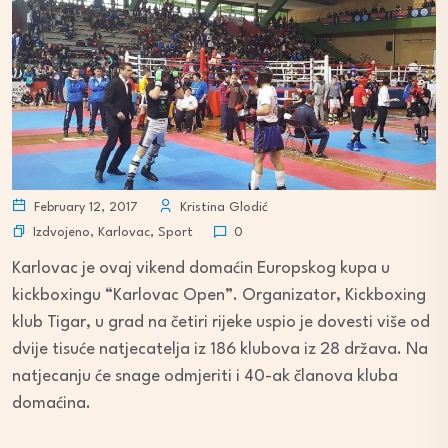
February 12, 2017
Kristina Glodić
Izdvojeno
,
Karlovac
,
Sport
0
Karlovac je ovaj vikend domaćin Europskog kupa u
kickboxingu “Karlovac Open”. Organizator, Kickboxing
klub Tigar, u grad na četiri rijeke uspio je dovesti više od
dvije tisuće natjecatelja iz 186 klubova iz 28 država. Na
natjecanju će snage odmjeriti i 40-ak članova kluba
domaćina.