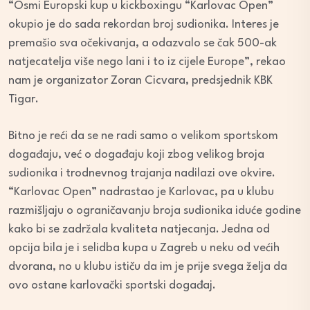
“Osmi Europski kup u kickboxingu “Karlovac Open”
okupio je do sada rekordan broj sudionika. Interes je
premašio sva očekivanja, a odazvalo se čak 500-ak
natjecatelja više nego lani i to iz cijele Europe”, rekao
nam je organizator Zoran Cicvara, predsjednik KBK
Tigar.
Bitno je reći da se ne radi samo o velikom sportskom
događaju, već o događaju koji zbog velikog broja
sudionika i trodnevnog trajanja nadilazi ove okvire.
“Karlovac Open” nadrastao je Karlovac, pa u klubu
razmišljaju o ograničavanju broja sudionika iduće godine
kako bi se zadržala kvaliteta natjecanja. Jedna od
opcija bila je i selidba kupa u Zagreb u neku od većih
dvorana, no u klubu ističu da im je prije svega želja da
ovo ostane karlovački sportski događaj.