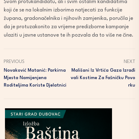
Svom protukandidatu, ali i svim ostalim kandidatima
koji će se na lokalnim izborima natjecati za funkcije
župana, gradonačelnika i njihovih zamjenika, poručila je
da je protuzakonito za vrijeme predizborne kampanje
ulaziti u javne ustanove te ih pozvala da to više ne čine.
PREVIOUS
NEXT
Novaković Matanić: Parkirna
Mališani Iz Vrtića Gaza Izrađi
Mjesta Namijenjena
Vali Kostime Za Fašničku Povo
Roditeljima Koriste Djelatnici
Rku